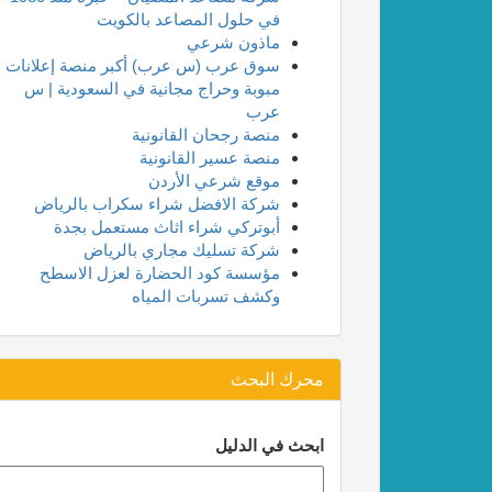
في حلول المصاعد بالكويت
ماذون شرعي
سوق عرب (س عرب) أكبر منصة إعلانات
مبوبة وحراج مجانية في السعودية | س
عرب
منصة رجحان القانونية
منصة عسير القانونية
موقع شرعي الأردن
شركة الافضل شراء سكراب بالرياض
أبوتركي شراء اثاث مستعمل بجدة
شركة تسليك مجاري بالرياض
مؤسسة كود الحضارة لعزل الاسطح
وكشف تسربات المياه
محرك البحث
ابحث في الدليل