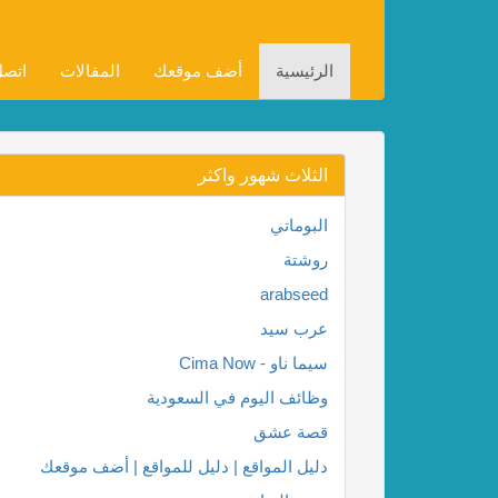
الرئيسية
أضف موقعك
المقالات
اتصل
الثلاث شهور واكثر
البوماتي
روشتة
arabseed
عرب سيد
سيما ناو - Cima Now
وظائف اليوم في السعودية
قصة عشق
دليل المواقع | دليل للمواقع | أضف موقعك