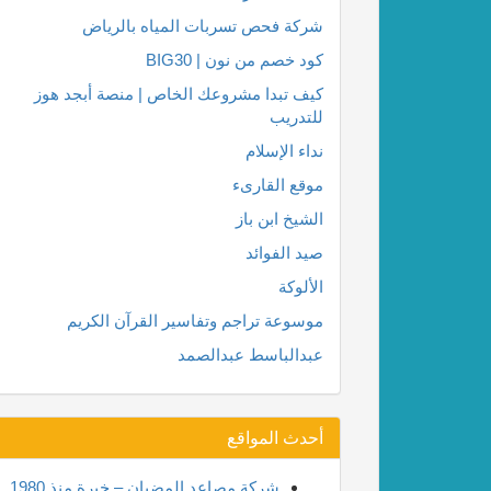
شركة فحص تسربات المياه بالرياض
كود خصم من نون | BIG30
كيف تبدا مشروعك الخاص | منصة أبجد هوز
للتدريب
نداء الإسلام
موقع القارىء
الشيخ ابن باز
صيد الفوائد
الألوكة
موسوعة تراجم وتفاسير القرآن الكريم
عبدالباسط عبدالصمد
أحدث المواقع
شركة مصاعد المضيان – خبرة منذ 1980