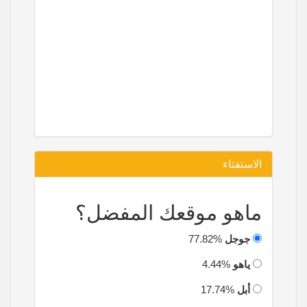
الاستفتاء
ماهو موقعك المفضل؟
جوجل
77.82%
ياهو
4.44%
أبل
17.74%