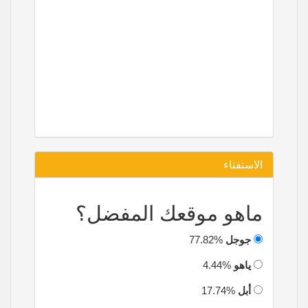
الاستفتاء
ماهو موقعك المفضل؟
جوجل
77.82%
ياهو
4.44%
أبل
17.74%