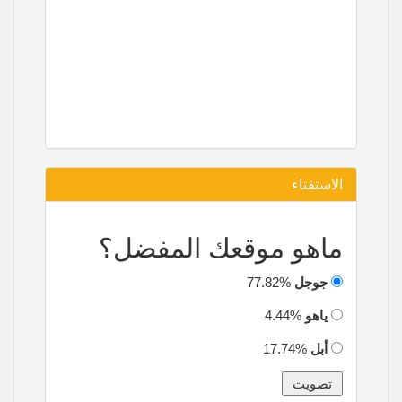
الاستفتاء
ماهو موقعك المفضل؟
جوجل
77.82%
ياهو
4.44%
أبل
17.74%