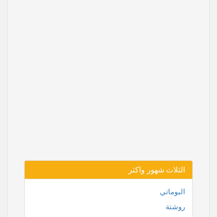
الثلاث شهور واكثر
البوماتي
روشتة