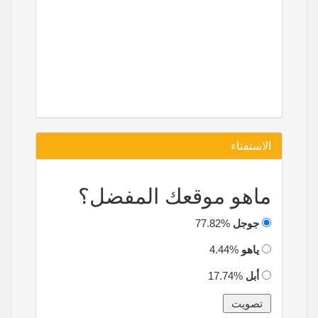
الاستفتاء
ماهو موقعك المفضل؟
جوجل
77.82%
ياهو
4.44%
أبل
17.74%