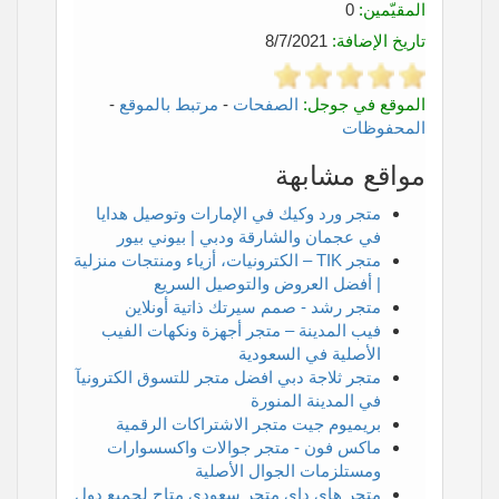
المقيّمين:
0
تاريخ الإضافة:
8/7/2021
الموقع في جوجل:
الصفحات
-
مرتبط بالموقع
-
المحفوظات
مواقع مشابهة
متجر ورد وكيك في الإمارات وتوصيل هدايا
في عجمان والشارقة ودبي | بيوني بيور
متجر TIK – الكترونيات، أزياء ومنتجات منزلية
| أفضل العروض والتوصيل السريع
متجر رشد - صمم سيرتك ذاتية أونلاين
فيب المدينة – متجر أجهزة ونكهات الفيب
الأصلية في السعودية
متجر ثلاجة دبي افضل متجر للتسوق الكترونيآ
في المدينة المنورة
بريميوم جيت متجر الاشتراكات الرقمية
ماكس فون - متجر جوالات واكسسوارات
ومستلزمات الجوال الأصلية
متجر هاي داي متجر سعودي متاح لجميع دول