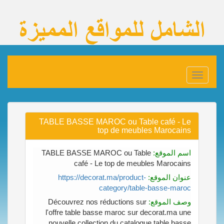
Toggle
navigation
TABLE BASSE MAROC ou Table café - Le
top de meubles Marocains
اسم الموقع:
TABLE BASSE MAROC ou Table
café - Le top de meubles Marocains
عنوان الموقع:
https://decorat.ma/product-
category/table-basse-maroc
وصف الموقع:
Découvrez nos réductions sur
l'offre table basse maroc sur decorat.ma une
nouvelle collection du catalogue table basse