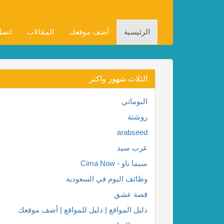
الرئيسية
أضف موقعك
المقالات
اتصل
الثلاث شهور واكثر
البوماتي
روشتة
arabseed
عرب سيد
سيما ناو - Cima Now
وظائف اليوم في السعودية
قصة عشق
دليل المواقع | دليل للمواقع | أضف موقعك