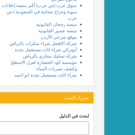
سوق عرب (س عرب) أكبر منصة إعلانات
مبوبة وحراج مجانية في السعودية | س
عرب
منصة رجحان القانونية
منصة عسير القانونية
موقع شرعي الأردن
شركة الافضل شراء سكراب بالرياض
أبوتركي شراء اثاث مستعمل بجدة
شركة تسليك مجاري بالرياض
مؤسسة كود الحضارة لعزل الاسطح
وكشف تسربات المياه
شراء اثاث مستعمل بجدة ابو احمد
محرك البحث
ابحث في الدليل