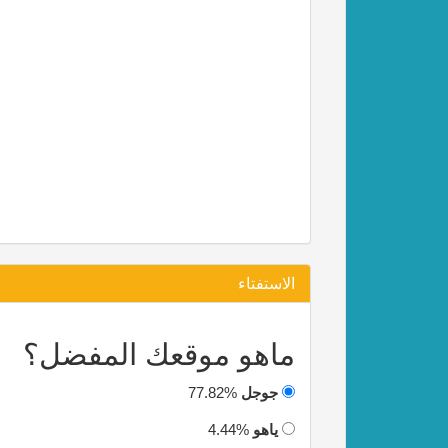
الاستفتاء
ماهو موقعك المفضل؟
جوجل
77.82%
ياهو
4.44%