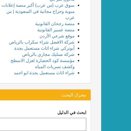
سوق عرب (س عرب) أكبر منصة إعلانات
مبوبة وحراج مجانية في السعودية | س
عرب
منصة رجحان القانونية
منصة عسير القانونية
موقع شرعي الأردن
شركة الافضل شراء سكراب بالرياض
أبوتركي شراء اثاث مستعمل بجدة
شركة تسليك مجاري بالرياض
مؤسسة كود الحضارة لعزل الاسطح
وكشف تسربات المياه
شراء اثاث مستعمل بجدة ابو احمد
محرك البحث
ابحث في الدليل