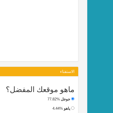
الاستفتاء
ماهو موقعك المفضل؟
جوجل
77.82%
ياهو
4.44%