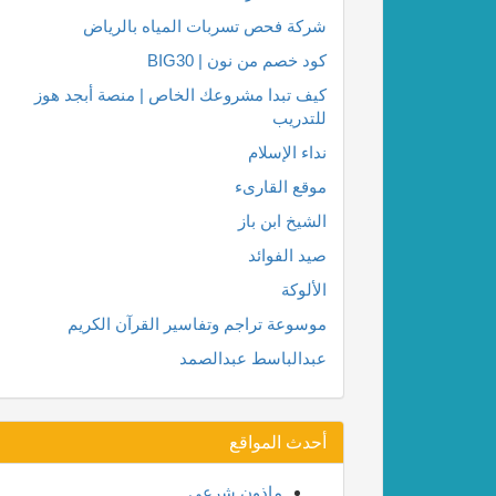
شركة فحص تسربات المياه بالرياض
كود خصم من نون | BIG30
كيف تبدا مشروعك الخاص | منصة أبجد هوز
للتدريب
نداء الإسلام
موقع القارىء
الشيخ ابن باز
صيد الفوائد
الألوكة
موسوعة تراجم وتفاسير القرآن الكريم
عبدالباسط عبدالصمد
أحدث المواقع
ماذون شرعي