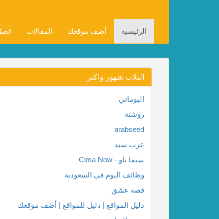
الرئيسية
أضف موقعك
المقالات
اتصل
الثلاث شهور واكثر
البوماتي
روشتة
arabseed
عرب سيد
سيما ناو - Cima Now
وظائف اليوم في السعودية
قصة عشق
دليل المواقع | دليل للمواقع | أضف موقعك