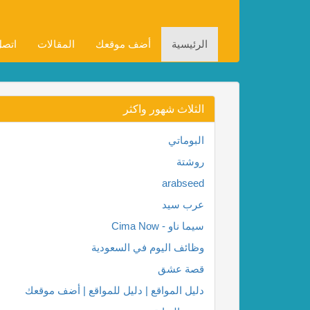
الرئيسية
أضف موقعك
المقالات
اتصل
الثلاث شهور واكثر
البوماتي
روشتة
arabseed
عرب سيد
سيما ناو - Cima Now
وظائف اليوم في السعودية
قصة عشق
دليل المواقع | دليل للمواقع | أضف موقعك