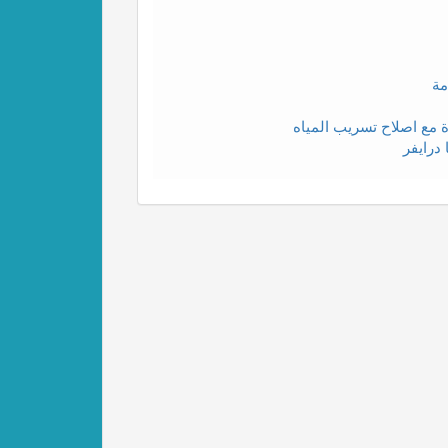
مة
درايفر