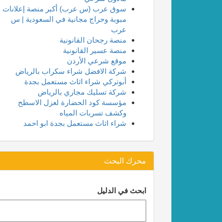
سوق عرب (س عرب) أكبر منصة إعلانات
مبوبة وحراج مجانية في السعودية | س
عرب
منصة رجحان القانونية
منصة عسير القانونية
موقع شرعي الأردن
شركة الافضل شراء سكراب بالرياض
أبوتركي شراء اثاث مستعمل بجدة
شركة تسليك مجاري بالرياض
مؤسسة كود الحضارة لعزل الاسطح
وكشف تسربات المياه
شراء اثاث مستعمل بجدة ابو احمد
محرك البحث
ابحث في الدليل