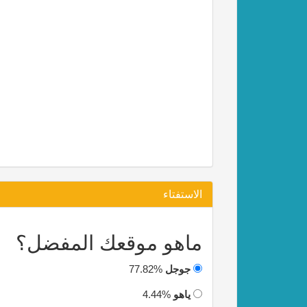
الاستفتاء
ماهو موقعك المفضل؟
جوجل
77.82%
ياهو
4.44%