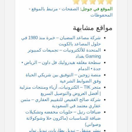
الموقع في جوجل:
الصفحات
-
مرتبط بالموقع
-
المحفوظات
مواقع مشابهة
شركة مصاعد المضيان – خبرة منذ 1980 في
حلول المصاعد بالكويت
المتحدة للألكترونيات – تجميعات كمبيوتر
Gaming بغداد
سطحة مغلقه هيدروليك فل داون – الرياض •
جدة • الدمام
منصة زوجين – التوفيق بين شريكي الحياة
وفق الضوابط الشرعية
متجر TIK – الكترونيات، أزياء ومنتجات منزلية
| أفضل العروض والتوصيل السريع
شركة صالح الغفيص للتقييم العقاري – مثمن
عقاري معتمد في السعودية
ضيافات رتيل – حلويات مخفضه وتشكيلات
ضيافة للمناسبات (ماكرون حلا وشوكولاتة
وصواني)
بنشر متنقل – تبديل بطاريات، تبديل تواير