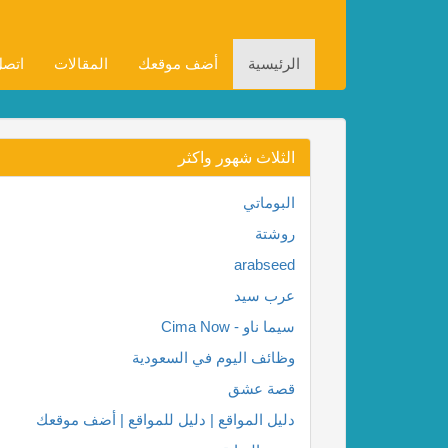
الرئيسية
أضف موقعك
المقالات
اتصل
الثلاث شهور واكثر
البوماتي
روشتة
arabseed
عرب سيد
سيما ناو - Cima Now
وظائف اليوم في السعودية
قصة عشق
دليل المواقع | دليل للمواقع | أضف موقعك