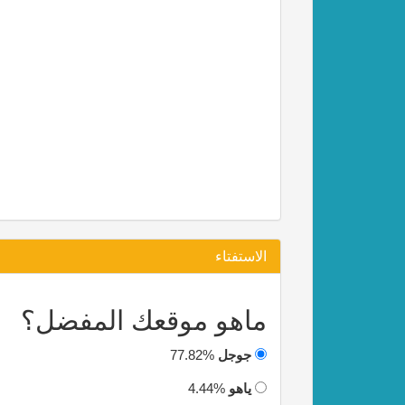
الاستفتاء
ماهو موقعك المفضل؟
جوجل
77.82%
ياهو
4.44%