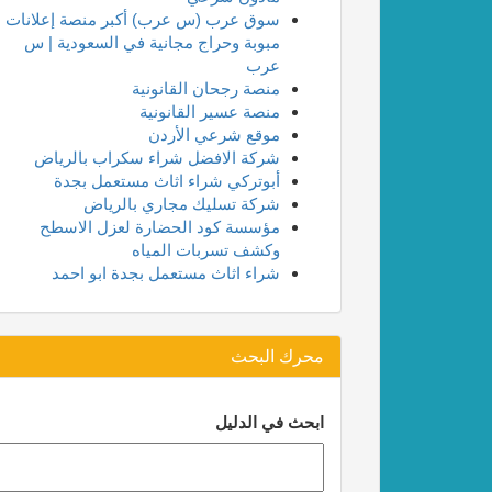
سوق عرب (س عرب) أكبر منصة إعلانات
مبوبة وحراج مجانية في السعودية | س
عرب
منصة رجحان القانونية
منصة عسير القانونية
موقع شرعي الأردن
شركة الافضل شراء سكراب بالرياض
أبوتركي شراء اثاث مستعمل بجدة
شركة تسليك مجاري بالرياض
مؤسسة كود الحضارة لعزل الاسطح
وكشف تسربات المياه
شراء اثاث مستعمل بجدة ابو احمد
محرك البحث
ابحث في الدليل