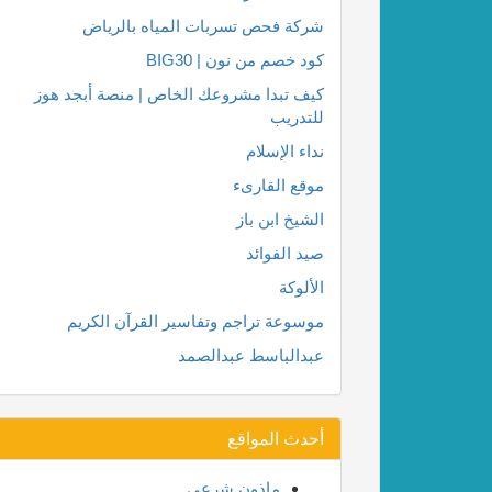
شركة فحص تسربات المياه بالرياض
كود خصم من نون | BIG30
كيف تبدا مشروعك الخاص | منصة أبجد هوز
للتدريب
نداء الإسلام
موقع القارىء
الشيخ ابن باز
صيد الفوائد
الألوكة
موسوعة تراجم وتفاسير القرآن الكريم
عبدالباسط عبدالصمد
أحدث المواقع
ماذون شرعي