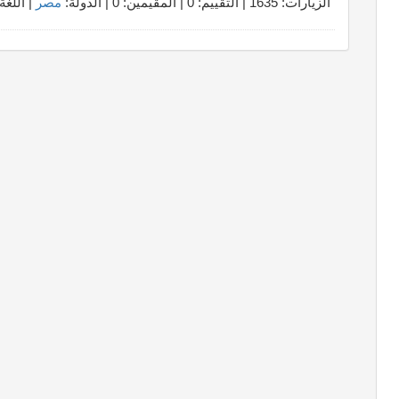
الزيارات: 1635 | التقييم: 0 | المقيّمين: 0 | الدولة:
مصر
| اللغة