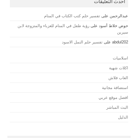
أحدث التعليقات
عبدالرحمن
على
تفسير حلم كتب الكتاب في المنام
حوض خلاط أسود
على
رؤية طفل في المنام للعزباء والمتزوجة لابن
سيرين
abdul202
على
تفسير حلم النمل الاسود
اسلاميات
اكلات شهية
العاب فلاش
استضافة مجانية
افضل موقع عربي
البث المباشر
الدليل