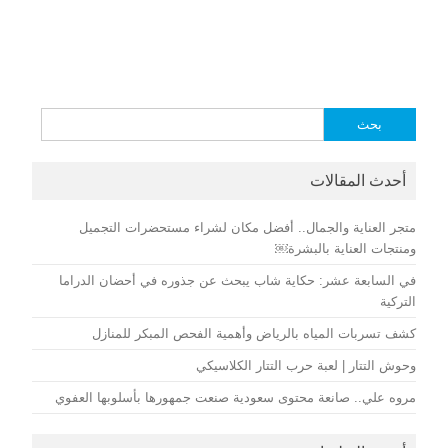
البحث
عن:
أحدث المقالات
متجر العناية والجمال.. أفضل مكان لشراء مستحضرات التجميل
ومنتجات العناية بالبشرة￼
في السابعة عشر: حكاية شاب يبحث عن جذوره في أحضان الدراما
التركية
كشف تسربات المياه بالرياض وأهمية الفحص المبكر للمنازل
وحوش التتار | لعبة حرب التتار الكلاسيكي
مروه علي.. صانعة محتوى سعودية صنعت جمهورها بأسلوبها العفوي