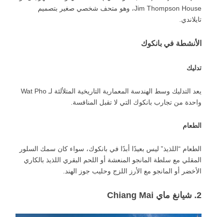
Jim Thompson House، وهو متحف شخصي صغير بتصميم
تايلاندي.
الأنشطة في بانكوك
تدليك
يعد التدليك وسط الهندسة المعمارية التاريخية المتلألئة لـ Wat Pho
واحدة من تجارب بانكوك التي لا تقبل المنافسة.
الطعام
الطعام “اللذيذ” ليس بعيدًا أبدًا في بانكوك، سواء كان سمك السلور
المقلي مع سلطة المانجو المنعشة أو اللحم البقري اللذيذ بالكاري
الأخضر أو المانجو مع الأرز اللزج وحليب جوز الهند.
2. شيانغ ماي Chiang Mai