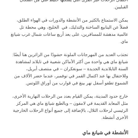
القبليين.
يمكن الاستمتاع بالكثير من الأنشطة والدورات في الهواء الطلق،
فضلاً عن الينابيع الساخنة والتدليك، في الخليج، وهي محطة تل
عالمية مدهشة للمسافرين، على بعد أربع ساعات شمال غرب شيانغ
ماي.
تجتذب العديد من المهرجانات الملونة حشودًا من الزائرين هنا أيضًا:
شيانغ ماي هي واحدة من أكثر الأماكن شعبية في تايلاند لمشاهدة
السنة التايلاندية الجديدة – سونغكران – في منتصف أبريل،
وللاحتفال بها عند اكتمال القمر في نوفمبر، عندما حضر الآلاف من
الشموع تطفو أسفل نهر بينغ في قوارب من أوراق اللوتس.
خارج حدود المدينة، يمكن القيام بعدد من الرحلات النهارية الأخرى،
مثل المعابد القديمة في لامفون – وبالطبع شيانغ ماي هي المركز
الرئيسي لرحلات التلال، بالإضافة إلى جميع أنواع الرحلات الخارجية
الأخرى أنشطة.
الأنشطة في شيانغ ماي