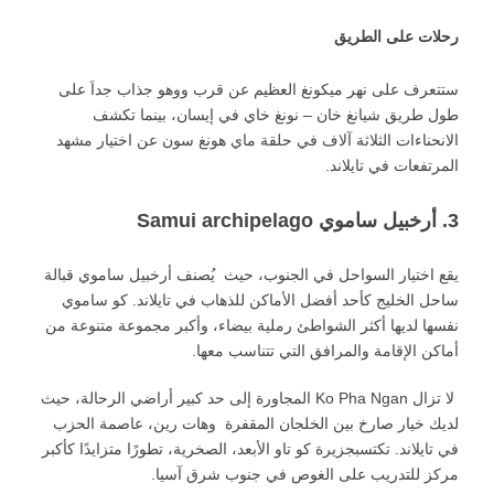
رحلات على الطريق
ستتعرف على نهر ميكونغ العظيم عن قرب ووهو جذاب جداَ على
طول طريق شيانغ خان – نونغ خاي في إيسان، بينما تكشف
الانحناءات الثلاثة آلاف في حلقة ماي هونغ سون عن اختيار مشهد
المرتفعات في تايلاند.
3. أرخبيل ساموي Samui archipelago
يقع اختيار السواحل في الجنوب، حيث يُصنف أرخبيل ساموي قبالة
ساحل الخليج كأحد أفضل الأماكن للذهاب في تايلاند. كو ساموي
نفسها لديها أكثر الشواطئ رملية بيضاء، وأكبر مجموعة متنوعة من
أماكن الإقامة والمرافق التي تتناسب معها.
لا تزال Ko Pha Ngan المجاورة إلى حد كبير أراضي الرحالة، حيث
لديك خيار صارخ بين الخلجان المقفرة وهات رين، عاصمة الحزب
في تايلاند. تكتسبجزيرة كو تاو الأبعد، الصخرية، تطورًا متزايدًا كأكبر
مركز للتدريب على الغوص في جنوب شرق آسيا.