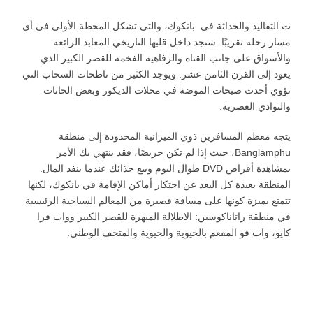
ت التقاليد والحداثة في بانكوك، والتي تشكل المحطة الأولى في أي
مسار رحلة تقريبًا. ستجد داخل قلبها التاريخي المعابد الرائعة
والأسواق على جانب القناة والرفاهية الفخمة للقصر الكبير الذي
يعود إلى القرن الثامن عشر. ويوجد الكثير من ناطحات السحاب التي
تؤوي أحدث صيحات الموضة في محلات الديكور وبعض الحانات
والنوادي العصرية.
يتجه معظم المسافرين ذوي الميزانية المحدودة إلى منطقة
Banglamphu، حيث إذا لم تكن حريصًا، فقد ينتهي بك الأمر
بمشاهدة أقراص DVD طوال اليوم وبيع حذائك عندما ينفد المال.
المنطقة بعيدة كل البعد عن احتكار أماكن الإقامة في بانكوك، لكنها
تتمتع بميزة كونها على مسافة قصيرة من المعالم السياحية الرئيسية
في منطقة راتاناكوسين: الاطلالة المبهرة للقصر الكبير ووات فرا
كايو، وات فو المفعم بالحيوية والحيوية والمتحف الوطني.