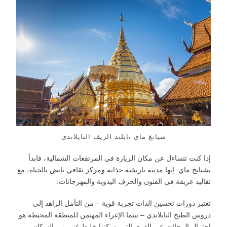
شيانغ ماي تايلند الريف التايلاندي
إذا كنت تتساءل عن مكان الزيارة في المرتفعات الشمالية، فابدأ
بشيانج ماي. إنها مدينة تاريخية جذابة ومركز ثقافي نابض بالحياة، مع
تقاليد عريقة في الفنون والحرف اليدوية والمهرجانات.
تعتبر دورات تحسين الذات تجربة قوية – من التأمل الزاهد إلى
دروس الطبخ التايلاندي – بينما الإغراء المهيمن للمنطقة المحيطة هو
احتمال الرحلات عبر القرى التي يسكنها خليط غني من السكان