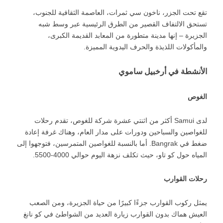
تقع تحت الجزر، ناخون سي ثمرات، العاصمة الثقافية للجنوب،
تستحق الالتفاف القصير من الطرق الرئيسية عبر وسط شبه
الجزيرة – إنها مدينة متطورة من المعابد القديمة الكبرى،
والمأكولات اللذيذة والحرف اليدوية المميزة.
الأنشطة في أرخبيل ساموي
الغوص
لدى Samui أكثر من اثنتي عشرة شركة للغوص، تقدم رحلات
للغواصين والسباحين ودورات على مدار العام، وهناك غرفة إعادة
ضغط في Bangrak. أما بالنسبة للغواصين المتمرسين، فتوجهوا إلى
المياه حول كو تاو، حيث تكلف نزهة اليوم حوالي 4000-5500.
رحلات القوارب
يمثل ركوب القوارب جزءًا كبيرًا من حياة الجزيرة، ومن الصعب
العيش هماك بدون القوارب زيارة العديد من الشواطئ في كو نانغ