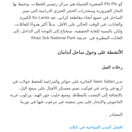
كو Phi Phi الصغيرة الجميلة هي مركز رئيسي للحفلات، وتحيط بها
البحار الفيروزية ومنحدرات الحجر الجيري الدرامية التي تميز
الساحل في جميع أنحاء مقاطعة كرابي. تعد Ko Lanta الكبيرة
والغابات، في الوقت الحالي على الأقل، بديلاً أكثر هدوءًا للعائلات،
ولكن بالنسبة للغابة الحقيقية، ستحتاج إلى التوجه إلى الداخل، إلى
الغابات المطيرة في حديقة Khao Sok National Park.
الأنشطة على وحول ساحل أندامان
رحلات الفيل
تدير Siam Safari الحائزة على جوائز والمراعية للحفظ جولات في
أربع في واحد في فوكيت تضم معسكر الأفيال على سفح التل،
بالإضافة إلى التنصت بالمطاط، وصنع حليب جوز الهند، وركوب عربة
الجاموس والإبحار على متن سفينة غير مرغوب فيها في بورما.
المصادر
افضل المدن السياحية في تايلاند