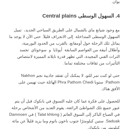
يوان.
4. السهول الوسطى Central plains
مع وجود شيانغ ماي بالشمال على الطريق السياحي الجديد، تميل
السهول الوسطى المتداخلة إلى الانجراف قليلاَ. حتى الآن لا يوجد ما
يماثل تلك الرحلة حول أومفانغ، بالقرب من الحدود البورمية،
وأطلال أنيقة من العواصم السابقة أيوثايا و سوخوثاي تجسد
التراث الفني المجيدة، التي تظهر قدرة تايلاند المميزة لامتصاص
التأثيرات من ثقافات مختلفة تماما.
حتى لو كنت تمر للتو، لا يمكنك أن تفتقد جاذبية نجم Nakhon
Pathom: ستوبا Phra Pathom Chedi الهائلة حيث تهيمن على
الأفق هناك.
للحصول على فكرة عما كان عليه التسوق في بانكوك قبل أن يتم
عبور جميع تلك الشواطئ الرائعة، يقوم العديد من الأشخاص برحلة
في الصباح الباكر إلى السوق العائم ( Talat khlong ) في Damnoen
Saduak. ستين كيلومترًا جنوب ناخون باتوم وما يزيد قليلاً عن مائة
كيلومتر من بانكوك.