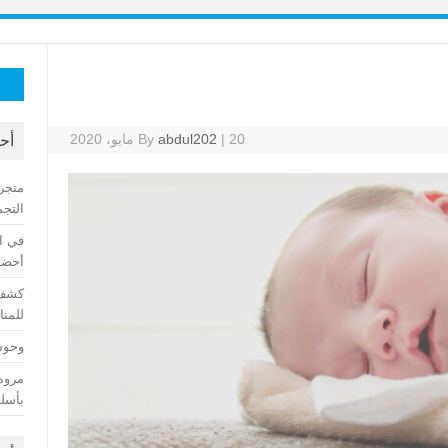
البح
عن:
20 مايو، 2020
|
abdul202
By
أح
متجر
التجم
في ا
أحضان
كشف 
للمنا
وحوش 
مروه
بأسلو