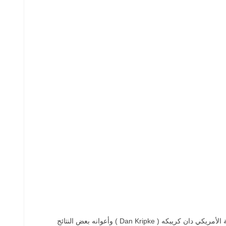
ومنذ وقت ليس ببعيد نشر طبيب الأمراض العقلية الأمريكي دان كريبكه ( Dan Kripke ) وأعوانه بعض النتائج