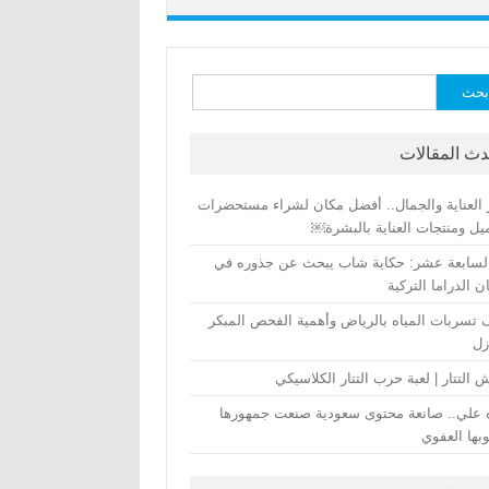
ث
دث المقالات
 العناية والجمال.. أفضل مكان لشراء مستحضرات
يل ومنتجات العناية بالبشرة￼
لسابعة عشر: حكاية شاب يبحث عن جذوره في
 الدراما التركية
تسربات المياه بالرياض وأهمية الفحص المبكر
زل
التتار | لعبة حرب التتار الكلاسيكي
 علي.. صانعة محتوى سعودية صنعت جمهورها
بها العفوي