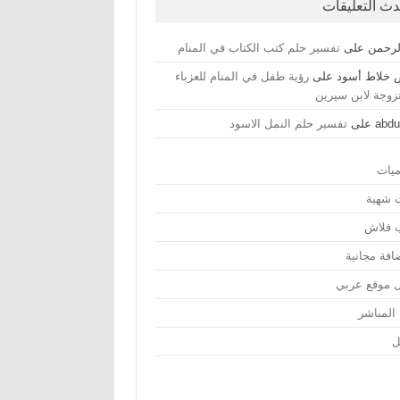
دث التعليقات
لرحمن
على
تفسير حلم كتب الكتاب في المنام
خلاط أسود
على
رؤية طفل في المنام للعزباء
تزوجة لابن سيرين
abdu
على
تفسير حلم النمل الاسود
ميات
ت شهية
ب فلاش
افة مجانية
 موقع عربي
 المباشر
ل