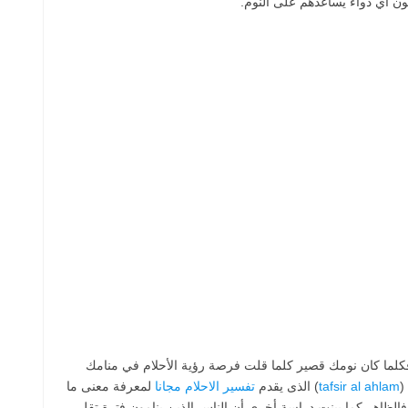
ون أي دواء يساعدهم على النوم.
 فكلما كان نومك قصير كلما قلت فرصة رؤية الأحلام في منامك
tafsir al ahlam
) الذى يقدم
تفسير الاحلام مجانا
لمعرفة معنى ما
فالظاهر كما بينت دراسة أخرى أن الناس الذين ينامون فترة تقل