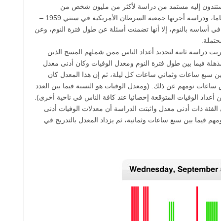
ي يستندون إليه مستمد من دراسة لأكثر من مليون شخص من
الراشدين الكبار ممن تجاوزت أعمارهم الثلاثين عاما، ودراسة أجرتها جمعية السرطان الأمريكية في سنتي 1959 –
ل في أساسه بالنوم، إلا أنها تضمنت أسئلة عن طول فترة النوم، وعن
حتملة.
 دراسة ثانية لتحديد أعداد الناس ممن شملهم المسح الذين
هلة فيما بين طول فترة النوم ومعدل الوفيات وكان أدنى معدل
بين سبع ساعات وثماني ساعات كل ليلة، ثم إن هذا المعدل كان
نقص ساعات نومهم عن ذلك. (ومعدل الوفيات هو النسبة فيما بين العدد
 أعداد الوفيات المتوقعة إحصائيا عند كافة الناس في ناحية أخرى).
 الفئة ذات أدنى معدل واثبتت الدراسة أن معدلات الوفيات أدنى
مهم فيما بين سبع ساعات وثمانية، ثم يزداد المعدل بالتدريج في