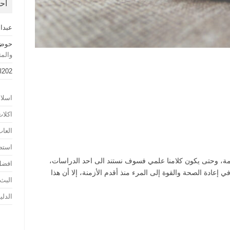
أح
عبدا
حوض 
والم
l202
اسلا
اكلا
العا
استض
امة، وحتى يكون كلامنا علمي فسوف نستند الى احد الدراسات،
افضل
إعادة الصحة والقوة إلى المرء منذ أقدم الأزمنة، إلا أن هذا
البث
الدلي