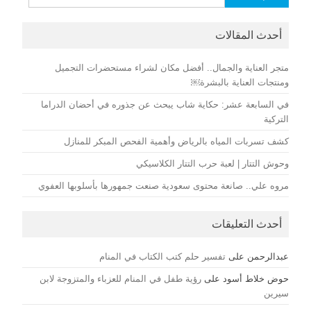
عن:
أحدث المقالات
متجر العناية والجمال.. أفضل مكان لشراء مستحضرات التجميل
ومنتجات العناية بالبشرة￼
في السابعة عشر: حكاية شاب يبحث عن جذوره في أحضان الدراما
التركية
كشف تسربات المياه بالرياض وأهمية الفحص المبكر للمنازل
وحوش التتار | لعبة حرب التتار الكلاسيكي
مروه علي.. صانعة محتوى سعودية صنعت جمهورها بأسلوبها العفوي
أحدث التعليقات
عبدالرحمن
على
تفسير حلم كتب الكتاب في المنام
حوض خلاط أسود
على
رؤية طفل في المنام للعزباء والمتزوجة لابن
سيرين