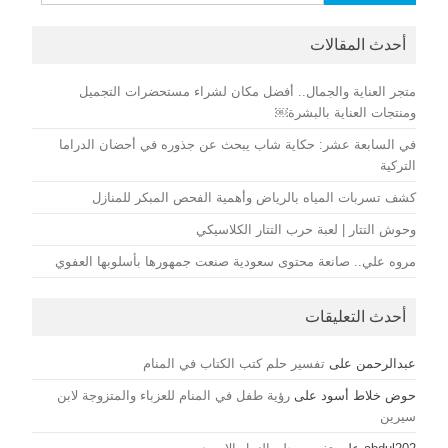
عن:
أحدث المقالات
متجر العناية والجمال.. أفضل مكان لشراء مستحضرات التجميل
ومنتجات العناية بالبشرة￼
في السابعة عشر: حكاية شاب يبحث عن جذوره في أحضان الدراما
التركية
كشف تسربات المياه بالرياض وأهمية الفحص المبكر للمنازل
وحوش التتار | لعبة حرب التتار الكلاسيكي
مروه علي.. صانعة محتوى سعودية صنعت جمهورها بأسلوبها العفوي
أحدث التعليقات
عبدالرحمن
على
تفسير حلم كتب الكتاب في المنام
حوض خلاط أسود
على
رؤية طفل في المنام للعزباء والمتزوجة لابن
سيرين