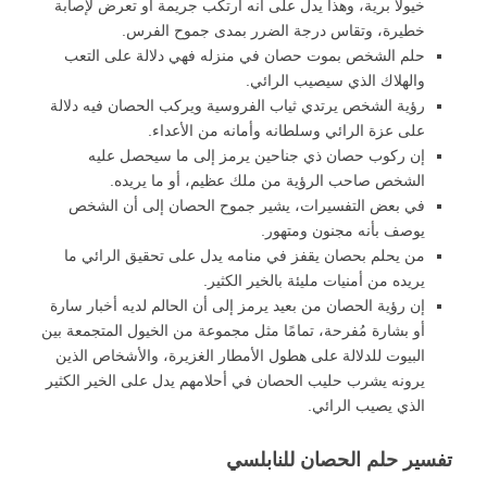
خيولاً برية، وهذا يدل على أنه ارتكب جريمة أو تعرض لإصابة
خطيرة، وتقاس درجة الضرر بمدى جموح الفرس.
حلم الشخص بموت حصان في منزله فهي دلالة على التعب
والهلاك الذي سيصيب الرائي.
رؤية الشخص يرتدي ثياب الفروسية ويركب الحصان فيه دلالة
على عزة الرائي وسلطانه وأمانه من الأعداء.
إن ركوب حصان ذي جناحين يرمز إلى ما سيحصل عليه
الشخص صاحب الرؤية من ملك عظيم، أو ما يريده.
في بعض التفسيرات، يشير جموح الحصان إلى أن الشخص
يوصف بأنه مجنون ومتهور.
من يحلم بحصان يقفز في منامه يدل على تحقيق الرائي ما
يريده من أمنيات مليئة بالخير الكثير.
إن رؤية الحصان من بعيد يرمز إلى أن الحالم لديه أخبار سارة
أو بشارة مُفرحة، تمامًا مثل مجموعة من الخيول المتجمعة بين
البيوت للدلالة على هطول الأمطار الغزيرة، والأشخاص الذين
يرونه يشرب حليب الحصان في أحلامهم يدل على الخير الكثير
الذي يصيب الرائي.
تفسير حلم الحصان للنابلسي