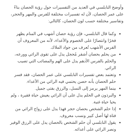
وأوضح النابلسي في العديد من التفسيرات حول رؤية الحصان بناءً
على عمر الحصان، لأن له تفسيرات مختلفة للفرس والمهر والحجر،
وتفاسير مختلفة حسب لون الحصان، كالتالي:
وكما قال النابلسي، فإن رؤية حصان أشهب في المنام يظهر
فخرًا وانتصارًا على الخصوم والأعداء، لأنه من المعروف أن
الفرس الأشهب تُعرف من جواد الملاك.
من يحلم بحصان أشقر مُحجل يدل على تقوى الرائي وورعه،
والحلم بالفرس الأدهم يدل على الهم والمصائب التي تصيب
الرائي.
وتعتمد بعض تفسيرات النابلسي على عمر الحصان، فقد فسر
حلم الحصان بأنه حصن يحتمي فيه الرائي من الأعداء.
بينما المهر يرمز إلى النسل، والرزق بفتى جميل.
والبرذون في الحلم يدل على أن الرائي يعيش حياة فقيرة ، ولم
يحيا حياة غنية.
إذا حلم الشخص بحصان حجر فهذا يدل على زواج الرائي من
فتاة لها أصل كبير ونسب معروف.
يقول النابلسي أن حلم الشخص بالحصان يدل على الرزق الوفير
ونصر الرائي على أعدائه.