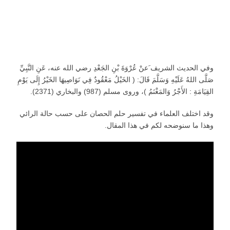
وفي الحديث الشريف َعنْ عُرْوَةَ بْنِ الجَعْدِ رضي الله عنه، عَنِ النَّبِيِّ
صَلَّى اللهُ عَلَيْهِ وَسَلَّمَ قَالَ: ( الخَيْلُ مَعْقُودٌ فِي نَوَاصِيهَا الخَيْرُ إِلَى يَوْمِ
القِيَامَةِ : الأَجْرُ وَالمَغْنَمُ )، وروى مسلم (987) والبخاري (2371).
وقد اختلف العلماء في تفسير حلم الحصان على حسب حالة الرائي
وهذا ما سنوضحه لكم في هذا المقال.