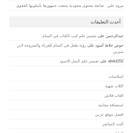
مروه علي.. صانعة محتوى سعودية صنعت جمهورها بأسلوبها العفوي
أحدث التعليقات
عبدالرحمن
على
تفسير حلم كتب الكتاب في المنام
حوض خلاط أسود
على
رؤية طفل في المنام للعزباء والمتزوجة لابن
سيرين
abdul202
على
تفسير حلم النمل الاسود
اسلاميات
اكلات شهية
العاب فلاش
استضافة مجانية
افضل موقع عربي
البث المباشر