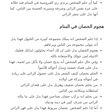
كما أن حلم الشخص يرتدي زي الفروسية في المنام فيه جلالة
على عزة نفس الرائي وشرفه وسيرته الحسنة بين الناس، كما
أنها تدل على سفر الرائي.
هجوم الحصان في المنام
إذا حلم الشخص انه يملك مجموعة كبيرة من الخيول فهذا يدل
أنه يتولى مجموعة من الناس ويرعاهم.
هجوم الحصان تدل على ان لك أعداء يحاولون ايذائك فعليك
الانتباه لمن حولك والاستعانة بالله.
وفي حال حلم الشخص أنه يذبح حصان ولا يأكل من لحمه، فهذا
يدل على فساد عيشته وتبدل أحواله للأسوأ.
الحلم بحصان كثيف الشعر يدل على حصول الرائي على زيادة
في أمواله وبركة في أولاده.
من يحلم بحصان ضعيف وهزيل يدل على فقدان الرائي
لسلطانه ومكانته بين الناس.
من يحلم انه يركب حصان بجناحين فهذا يدل على ما يناله
الرائي من شرف كبير في دينه ودنياه.
أما إذا حلم الشخص بحصان مربوط فهذا يدل على قهر الرائي