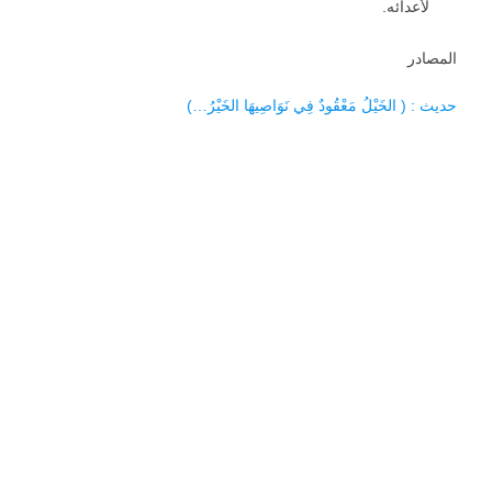
لأعدائه.
المصادر
حديث : ( الخَيْلُ مَعْقُودٌ فِي نَوَاصِيهَا الخَيْرُ…)