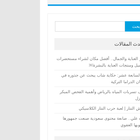
ث
دث المقالات
 العناية والجمال.. أفضل مكان لشراء مستحضرات
يل ومنتجات العناية بالبشرة￼
لسابعة عشر: حكاية شاب يبحث عن جذوره في
 الدراما التركية
تسربات المياه بالرياض وأهمية الفحص المبكر
زل
التتار | لعبة حرب التتار الكلاسيكي
 علي.. صانعة محتوى سعودية صنعت جمهورها
بها العفوي