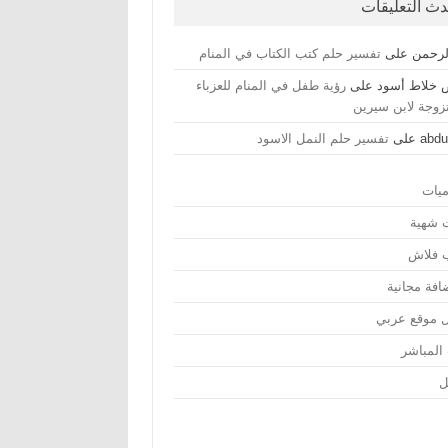
دث التعليقات
لرحمن
على
تفسير حلم كتب الكتاب في المنام
خلاط أسود
على
رؤية طفل في المنام للعزباء
تزوجة لابن سيرين
abdu
على
تفسير حلم النمل الاسود
ميات
ت شهية
ب فلاش
افة مجانية
 موقع عربي
 المباشر
ل