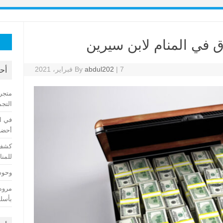
البح
 في المنام لابن سيرين
عن:
7 فبراير، 2021
|
abdul202
By
أح
متجر
التجم
في ا
أحضان
كشف 
للمنا
وحوش 
مروه
بأسلو