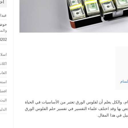
أح
عبدا
حوض 
والم
l202
اسلا
اكلا
العا
منام
استض
افضل
البث
 والكل يعلم أن لفلوس الورق تعتبر من الأساسيات في الحياة
خص بها وقد اختلف علماء التفسير في تفسير حلم الفلوس الورق
الدلي
ل في هذا المقال.