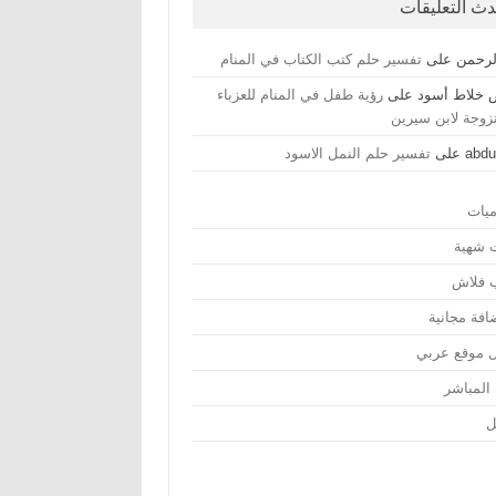
دث التعليقات
لرحمن
على
تفسير حلم كتب الكتاب في المنام
خلاط أسود
على
رؤية طفل في المنام للعزباء
تزوجة لابن سيرين
abdu
على
تفسير حلم النمل الاسود
ميات
ت شهية
ب فلاش
افة مجانية
 موقع عربي
 المباشر
ل