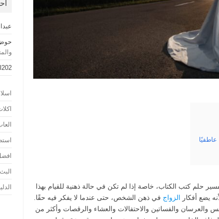
أح
عبدا
حوض 
والم
l202
اسلا
اكلا
العا
اطفيًا
استض
افضل
البث
ير حلم كتب الكتاب، خاصة إذا لم تكن في حالة ذهنية للقيام بهذا
الدلي
أنه يضع أفكار
الزواج
في ذهن الشخص، حتى عندما لا يفكر فيه حقًا.
ائس والعرسان والفساتين والاحتفالات والعشاء والرقصات وأكثر من