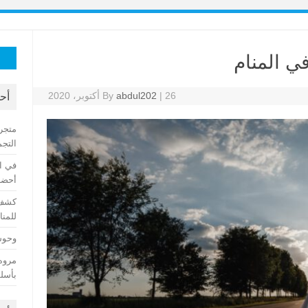
البح
ي المنام
عن:
26 أكتوبر، 2020
|
abdul202
By
أح
متجر
التجم
في ا
أحضان
كشف 
للمنا
وحوش 
مروه
بأسلو