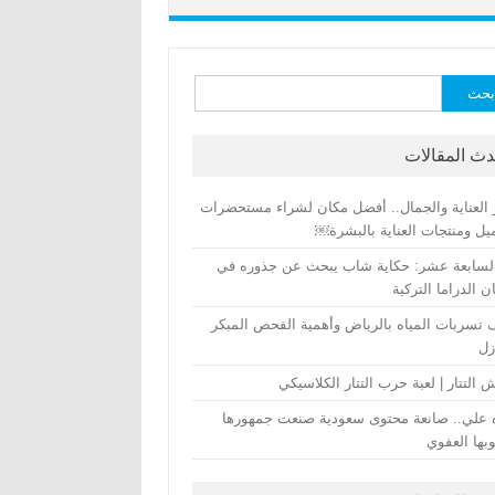
ث
دث المقالات
 العناية والجمال.. أفضل مكان لشراء مستحضرات
يل ومنتجات العناية بالبشرة￼
لسابعة عشر: حكاية شاب يبحث عن جذوره في
 الدراما التركية
تسربات المياه بالرياض وأهمية الفحص المبكر
زل
التتار | لعبة حرب التتار الكلاسيكي
 علي.. صانعة محتوى سعودية صنعت جمهورها
بها العفوي