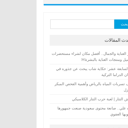
ث
دث المقالات
 العناية والجمال.. أفضل مكان لشراء مستحضرات
يل ومنتجات العناية بالبشرة￼
لسابعة عشر: حكاية شاب يبحث عن جذوره في
 الدراما التركية
تسربات المياه بالرياض وأهمية الفحص المبكر
زل
التتار | لعبة حرب التتار الكلاسيكي
 علي.. صانعة محتوى سعودية صنعت جمهورها
بها العفوي