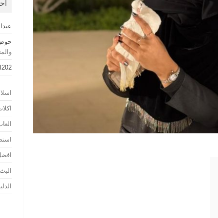
أح
عبدا
حوض 
والم
l202
اسلا
اكلا
العا
استض
افضل
البث
الدلي