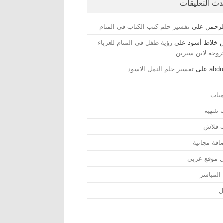
دث التعليقات
لرحمن
على
تفسير حلم كتب الكتاب في المنام
خلاط أسود
على
رؤية طفل في المنام للعزباء
تزوجة لابن سيرين
abdu
على
تفسير حلم النمل الاسود
ميات
ت شهية
ب فلاش
افة مجانية
 موقع عربي
 المباشر
ل