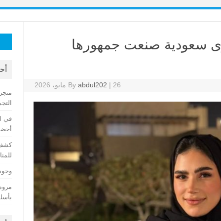
البح
وى سعودية صنعت جمهورها
عن:
أح
26 مايو، 2026
|
abdul202
By
متجر
التجم
في ا
أحضان
كشف 
للمنا
وحوش 
مروه
بأسلو