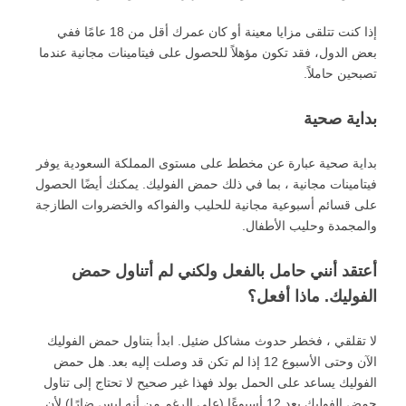
إذا كنت تتلقى مزايا معينة أو كان عمرك أقل من 18 عامًا ففي
بعض الدول، فقد تكون مؤهلاً للحصول على فيتامينات مجانية عندما
تصبحين حاملاً.
بداية صحية
بداية صحية عبارة عن مخطط على مستوى المملكة السعودية يوفر
فيتامينات مجانية ، بما في ذلك حمض الفوليك. يمكنك أيضًا الحصول
على قسائم أسبوعية مجانية للحليب والفواكه والخضروات الطازجة
والمجمدة وحليب الأطفال.
أعتقد أنني حامل بالفعل ولكني لم أتناول حمض
الفوليك. ماذا أفعل؟
لا تقلقي ، فخطر حدوث مشاكل ضئيل. ابدأ بتناول حمض الفوليك
الآن وحتى الأسبوع 12 إذا لم تكن قد وصلت إليه بعد. هل حمض
الفوليك يساعد على الحمل بولد فهذا غير صحيح لا تحتاج إلى تناول
حمض الفوليك بعد 12 أسبوعًا (على الرغم من أنه ليس ضارًا) لأن