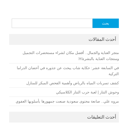
البحث
عن:
أحدث المقالات
متجر العناية والجمال.. أفضل مكان لشراء مستحضرات التجميل
ومنتجات العناية بالبشرة￼
في السابعة عشر: حكاية شاب يبحث عن جذوره في أحضان الدراما
التركية
كشف تسربات المياه بالرياض وأهمية الفحص المبكر للمنازل
وحوش التتار | لعبة حرب التتار الكلاسيكي
مروه علي.. صانعة محتوى سعودية صنعت جمهورها بأسلوبها العفوي
أحدث التعليقات