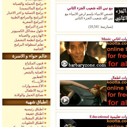
برامج الحماية والصيانة
مع نبي الله شعيب الجزء الثاني
برامج المالتيميديا
برامج التسلية و اخر الاخبار
قصص الانبياء بإسم ارض الانبياء مع
البرامج والمراجع الطبية
نبي الله شعيب الجزء الثاني
البرامج المعربة
شرح البرامج
(ممارسة: 10,541)
حلول مشاكل الكمبيوتر
الهاردوير والصيانة
M قنوات اغاني
برامج انظمة التشغيل
تعلم اسطوانة البرامج
الخاصة
عالم حواء و الاسرة
فنون المكياج
العناية بالبشرة
العناية بالشعر
العطـور
ات اطفال
الأزيـــاء
الاكـسسـوارات
تربية الاطفال
نصائح الحمل والولادة
اطباق شهية
اطباق رئيسية
اطباق خفيفة
Educat قنوات تعليمية
اطباق المقبلات
اطباق الحلويات