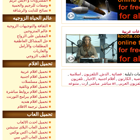
المشروبات و الآيس كريم
وصفات للرجيم والحمية
نصائح للدايت والرشاقة
عالم الحياة الزوجيه
الثقافة والتوجيهات الزوجية
عالم المتزوجين
عات عربية
المقبلين على الزواج
حل المشاكل العاطفية
المطلقات والأرامل
والعازبات
الطب الزوجي
تحميل افلام
تحميل افلام عربية
ات دليلية :
فضائية
,
الدش
,
التلفزيون
,
اسلامية
,
تحميل افلام اجنبية
ضية
,
الكارتون
,
أفلام اجنبية
,
الاخبار
,
تلفزيون
تحميل مسلسلات
لفزيون العربى
,
art
مباشر
مباشر
, ا
رت
,
متنوعه
تحميل افلام وثائقية
تحميل افلام بروابط مباشرة
تحميل افلام ببرامج التورنت
تحميل افلام هنديه
تحميل ترجمة الافلام
تحميل العاب
تحميل احدث الالعاب
تحميل العاب البلاى ستيشن
تحميل العاب اكس بوكس
تحميل العاب البي سي