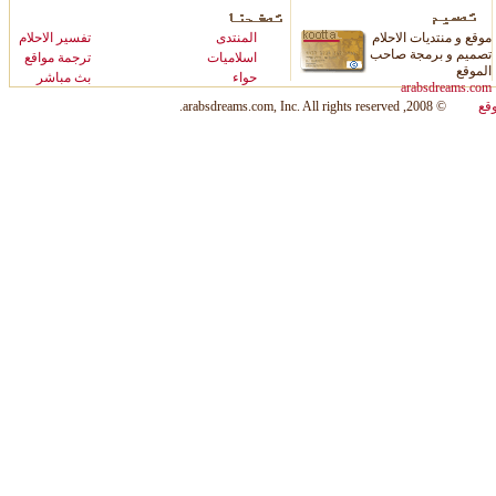
موقع و منتديات الاحلام
المنتدى
ت
فسير الاحلام
تصميم و برمجة صاحب
اسلاميات
ترجمة مواقع
الموقع
حواء
بث مباشر
arabsdreams.com
قع
© 2008, arabsdreams.com, Inc. All rights reserved.