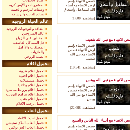
اطباق الحلويات
قصص الانبياء بإسم
المشروبات و الآيس كريم
ارض الانبياء مع أنبياء
الله اسماعيل وأسحاق
وصفات للرجيم والحمية
نصائح للدايت والرشاقة
(مشاهدة: 1,608)
عالم الحياة الزوجيه
الثقافة والتوجيهات الزوجية
عالم المتزوجين
المقبلين على الزواج
 الانبياء مع نبي الله شعيب
حل المشاكل العاطفية
قصص الانبياء بإسم
المطلقات والأرامل
ارض الانبياء قصص
والعازبات
الانبياء مع نبي الله
الطب الزوجي
شعيب
تحميل افلام
(مشاهدة: 10,541)
تحميل افلام عربية
تحميل افلام اجنبية
 الانبياء مع نبي الله يونس
تحميل مسلسلات
تحميل افلام وثائقية
قصص الانبياء بإسم
تحميل افلام بروابط مباشرة
ارض الانبياء قصص
تحميل افلام ببرامج التورنت
الانبياء مع نبي الله
يونس
تحميل افلام هنديه
تحميل ترجمة الافلام
,608)
(مشاهدة:
22
تحميل العاب
تحميل احدث الالعاب
 الانبياء مع أنبياء الله الياس واليسع
تحميل العاب البلاى ستيشن
قصص الانبياء بإسم
تحميل العاب اكس بوكس