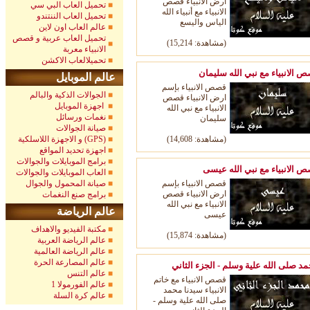
ارض الانبياء قصص
تحميل العاب البي سي
الانبياء مع أنبياء الله
تحميل العاب الننتندو
الياس واليسع
عالم العاب اون لاين
تحميل العاب عربية و قصص
(مشاهدة: 15,214)
الانبياء معربة
تحميلالعاب الاكشن
 الانبياء مع نبي الله سليمان
عالم الموبايل
قصص الانبياء بإسم
الجوالات الذكية والبالم
ارض الانبياء قصص
اجهزة الموبايل
الانبياء مع نبي الله
نغمات ورسائل
سليمان
صيانة الجوالات
,608)
(مشاهدة:
14
و الاجهزة اللاسلكية (GPS)
اجهزة تحديد المواقع
برامج الموبايلات والجوالات
 الانبياء مع نبي الله عيسى
العاب الموبايلات والجوالات
قصص الانبياء بإسم
صيانة المحمول والجوال
ارض الانبياء قصص
برامج صنع النغمات
الانبياء مع نبي الله
عالم الرياضة
عيسى
مكتبة الفيديو والاهداف
(مشاهدة: 15,874)
عالم الرياضة العربية
عالم الرياضة العالمية
عالم المصارعة الحرة
د صلى الله علية وسلم - الجزء الثاني
عالم التنس
قصص الانبياء مع خاتم
عالم الفورمولا 1
الانبياء سيدنا محمد
عالم كرة السلة
صلى الله علية وسلم -