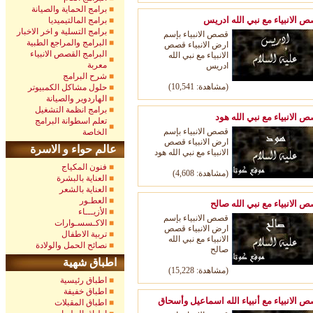
برامج الحماية والصيانة
 الانبياء مع نبي الله ادريس
برامج المالتيميديا
برامج التسلية و اخر الاخبار
قصص الانبياء بإسم
البرامج والمراجع الطبية
ارض الانبياء قصص
البرامج القصص الانبياء
الانبياء مع نبي الله
معربة
ادريس
شرح البرامج
(مشاهدة: 10,541)
حلول مشاكل الكمبيوتر
الهاردوير والصيانة
برامج انظمة التشغيل
 الانبياء مع نبي الله هود
تعلم اسطوانة البرامج
قصص الانبياء بإسم
الخاصة
ارض الانبياء قصص
عالم حواء و الاسرة
الانبياء مع نبي الله هود
فنون المكياج
(مشاهدة: 4,608)
العناية بالبشرة
العناية بالشعر
العطـور
 الانبياء مع نبي الله صالح
الأزيـــاء
قصص الانبياء بإسم
الاكـسسـوارات
ارض الانبياء قصص
تربية الاطفال
الانبياء مع نبي الله
نصائح الحمل والولادة
صالح
اطباق شهية
8)
(مشاهدة: 15,
22
اطباق رئيسية
اطباق خفيفة
 الانبياء مع أنبياء الله اسماعيل وأسحاق
اطباق المقبلات