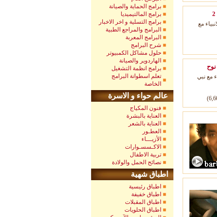
برامج الحماية والصيانة
برامج المالتيميديا
برامج التسلية و اخر الاخبار
بياء مع
البرامج والمراجع الطبية
البرامج المعربة
شرح البرامج
حلول مشاكل الكمبيوتر
الهاردوير والصيانة
نوح
برامج انظمة التشغيل
تعلم اسطوانة البرامج
 مع نبي
الخاصة
عالم حواء و الاسرة
فنون المكياج
العناية بالبشرة
العناية بالشعر
العطـور
الأزيـــاء
الاكـسسـوارات
تربية الاطفال
نصائح الحمل والولادة
اطباق شهية
اطباق رئيسية
اطباق خفيفة
اطباق المقبلات
اطباق الحلويات