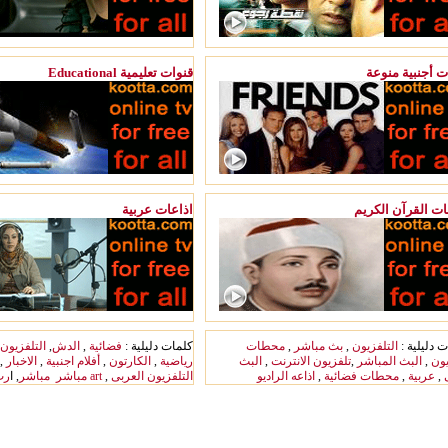
ت أجنبية منوعة
Educational قنوات تعليمية
ات القرآن الكريم
اذاعات عربية
 دليلية :
التلفزيون
,
بث مباشر
,
محطات
كلمات دليلية :
فضائية
,
الدش
,
التلفزيون
يون
,
البث المباشر
,
تلفزيون الانترنت
,
البث
رياضية
,
الكارتون
,
أفلام اجنبية
,
الاخبار
,
,
عربية
,
محطات فضائية
,
اذاعه الراديو
التلفزيون العربى
,
art
مباشر
مباشر
, ا
رت