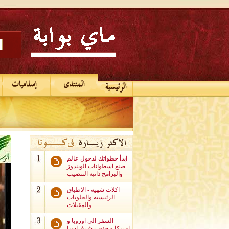
ابدأ خطواتك لدخول عالم
صنع اسطوانات الويندوز
والبرامج ذاتية التنصيب
اكلات شهية - الاطباق
الرئيسيه والحلويات
والمقبلات
السفر الى اوروبا و
امريكا و جنوب شرق اسيا