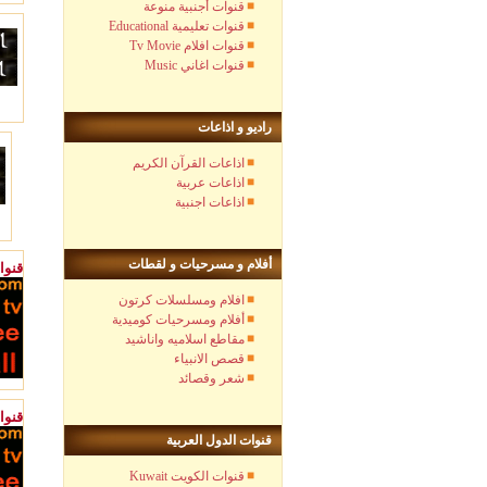
قنوات أجنبية منوعة
Educational قنوات تعليمية
Tv Movie قنوات افلام
Music قنوات اغاني
راديو و اذاعات
اذاعات القرآن الكريم
اذاعات عربية
اذاعات اجنبية
أ
فلام و مسرحيات و لقطات
v Movie
افلام ومسلسلات كرتون
أفلام ومسرحيات كوميدية
مقاطع اسلاميه واناشيد
قصص الانبياء
شعر وقصائد
قنوا
قنوات الدول العربية
Kuwait قنوات الكويت