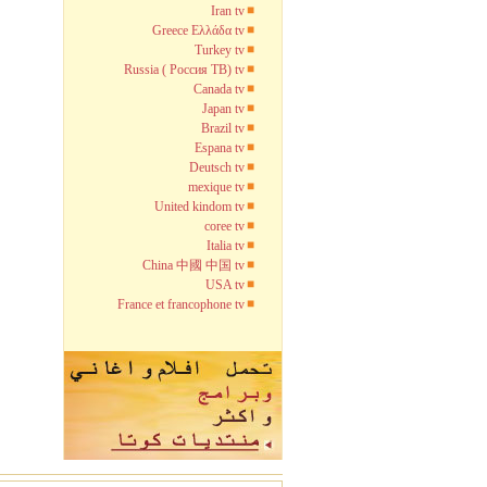
Iran tv
Greece Ελλάδα tv
Turkey tv
Russia ( Россия TB) tv
Canada tv
Japan tv
Brazil tv
Espana tv
Deutsch tv
mexique tv
United kindom tv
coree tv
Italia tv
China 中國 中国 tv
USA tv
France et francophone tv