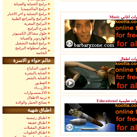
برامج الحماية والصيانة
برامج المالتيميديا
برامج التسلية و اخر الاخبار
M قنوات اغاني
البرامج والمراجع الطبية
البرامج المعربة
شرح البرامج
حلول مشاكل الكمبيوتر
الهاردوير والصيانة
برامج انظمة التشغيل
تعلم اسطوانة البرامج
الخاصة
ات اطفال
عالم حواء و الاسرة
فنون المكياج
العناية بالبشرة
العناية بالشعر
العطـور
الأزيـــاء
الاكـسسـوارات
تربية الاطفال
Educat قنوات تعليمية
نصائح الحمل والولادة
اطباق شهية
اطباق رئيسية
اطباق خفيفة
اطباق المقبلات
اطباق الحلويات