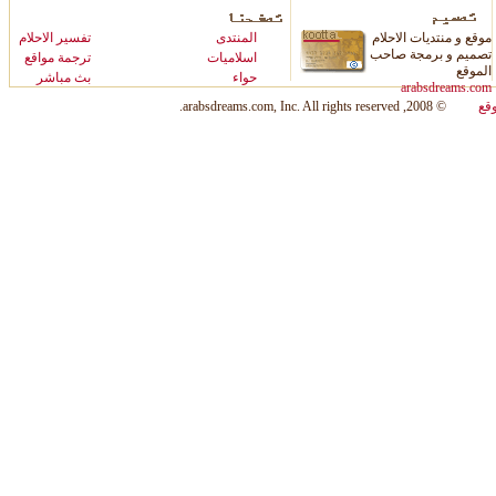
موقع و منتديات الاحلام
المنتدى
ت
فسير الاحلام
تصميم و برمجة صاحب
اسلاميات
ترجمة مواقع
الموقع
حواء
بث مباشر
arabsdreams.com
قع
© 2008, arabsdreams.com, Inc. All rights reserved.