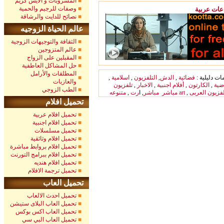
المشروبات و الآيس كريم
وصفات للرجيم والحمية
عات عربية
نصائح للدايت والرشاقة
عالم الحياة الزوجيه
الثقافة والتوجيهات الزوجية
عالم المتزوجين
المقبلين على الزواج
حل المشاكل العاطفية
المطلقات والأرامل
ات دليلية :
فضائية
,
الدش
,
التلفزيون
,
اسلامية
,
والعازبات
ضية
,
الكارتون
,
أفلام اجنبية
,
الاخبار
,
تلفزيون
الطب الزوجي
لفزيون العربى
,
art
مباشر
مباشر
, ا
رت
,
متنوعه
تحميل افلام
تحميل افلام عربية
تحميل افلام اجنبية
تحميل مسلسلات
تحميل افلام وثائقية
تحميل افلام بروابط مباشرة
تحميل افلام ببرامج التورنت
تحميل افلام هنديه
تحميل ترجمة الافلام
تحميل العاب
تحميل احدث الالعاب
تحميل العاب البلاى ستيشن
تحميل العاب اكس بوكس
تحميل العاب البي سي