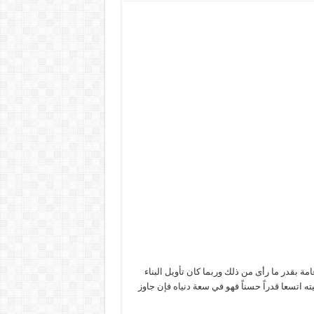
امة بقدر ما رأى من ذلك وربما كان تأويل البناء
يته اتسعا قدراً حسناً فهو في سعة دنياه فإن جاوز