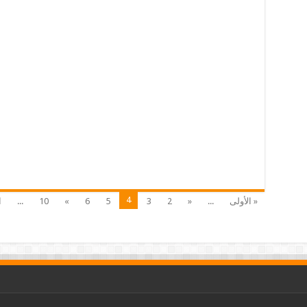
4
« الأولى
...
«
2
3
5
6
»
10
...
ا