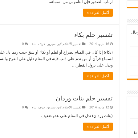
أرباب الصدور فإن الناموس من أسمائه.
أكمل القراءة »
رجال
تفسير حلم بكاء
16 مايو، 2014
تفسير الاحلام لابن سيرين حرف الباء
0
(بكاء) إذا كان في المنام بصراخ أو لطم أو بكاء أو شق جيب ربما دل على
لسماع قرآن أو من ندم على ذنب فإنه في المنام دليل على الفرج والسر
ويدل على نزول القطر …
أكمل القراءة »
تفسير حلم بنات وردان
12 مايو، 2014
تفسير الاحلام لابن سيرين حرف الباء
0
(بنات وردان) تدل في المنام على عدو ضعيف.
أكمل القراءة »
tafsir ah