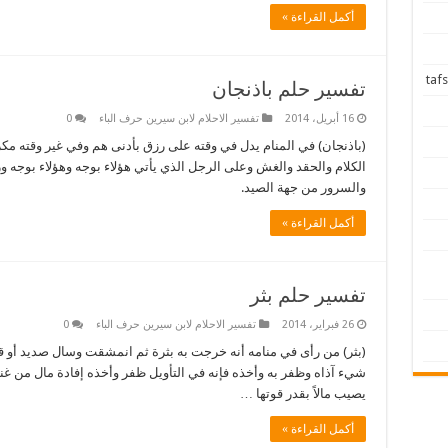
أكمل القراءة »
تفسير حلم باذنجان
16 أبريل، 2014
تفسير الاحلام لابن سيرين حرف الباء
0
(باذنجان) في المنام يدل في وقته على رزق بأدنى هم وفي غير وقته مك
الكلام والحقد والغش وعلى الرجل الذي يأتي هؤلاء بوجه وهؤلاء بوجه ور
والسرور من جهة الصيد.
أكمل القراءة »
تفسير حلم بثر
26 فبراير، 2014
تفسير الاحلام لابن سيرين حرف الباء
0
(بثر) من رأى في منامه أنه خرجت به بثرة ثم انمشقت وسال صديد أو قي
شيء آذاه وظفر به وأخذه فإنه في التأويل ظفر وأخذه إفادة مال من غنيم
يصيب مالاً بقدر قوتها …
أكمل القراءة »