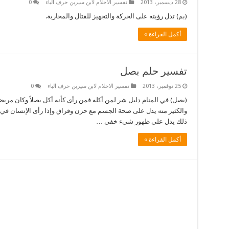
28 ديسمبر، 2013
تفسير الاحلام لابن سيرين حرف الباء
0
(بم) تدل رؤيته على الحركة والتجهيز للقتال والمحاربة.
أكمل القراءة »
تفسير حلم بصل
25 نوفمبر، 2013
تفسير الاحلام لابن سيرين حرف الباء
0
(بصل) في المنام دليل شر لمن أكله فمن رأى كأنه أكل بصلاً وكان مريضا
والكثير منه يدل على صحة الجسم مع حزن وفراق وإذا رأى الإنسان في م
ذلك يدل على ظهور شيء خفي …
أكمل القراءة »