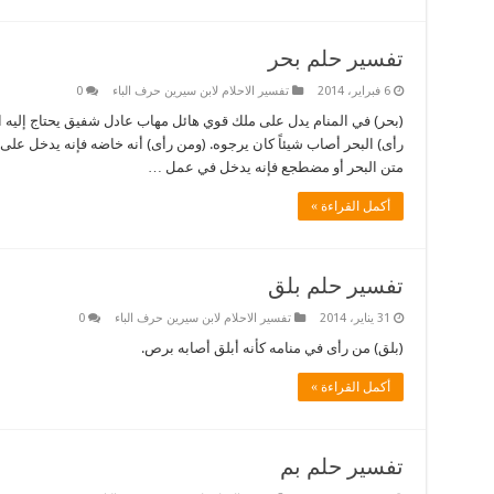
تفسير حلم بحر
6 فبراير، 2014
تفسير الاحلام لابن سيرين حرف الباء
0
(بحر) في المنام يدل على ملك قوي هائل مهاب عادل شفيق يحتاج إليه الخ
رأى) البحر أصاب شيئاً كان يرجوه. (ومن رأى) أنه خاضه فإنه يدخل على
متن البحر أو مضطجع فإنه يدخل في عمل …
أكمل القراءة »
تفسير حلم بلق
31 يناير، 2014
تفسير الاحلام لابن سيرين حرف الباء
0
(بلق) من رأى في منامه كأنه أبلق أصابه برص.
أكمل القراءة »
تفسير حلم بم