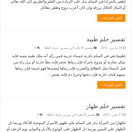
(ظفر بالمراد) في المنام يدل على الزيادة من العلم والطريق إلى اللّه تعالى
أو المال الحلال يرزقه وإن كان أعزب تزوج وظفر بطائل.
أكمل القراءة »
تفسير حلم ظبية
24 مارس، 2012
تفسير الاحلام لابن سيرين حرف الظاء
0
(ظبية) هي في المنام جارية حسناء عربية فمن رأى أنه ملك ظبية بصيد فإنه
يمكر بجارية أو يتزوج بامرأة فإن رماها بحجر فإنه يطأ جارية أو يزل زلة من
قبل النساء مثل الطلاق والضرب فإن رماها ليصيدها فهو غنيمة فإن رماها
بسهم قذف جارية فإن ذبحها وخرج دم فإنه يفتض …
أكمل القراءة »
تفسير حلم ظهار
27 يناير، 2012
تفسير الاحلام لابن سيرين حرف الظاء
0
(ظهار) من المرأة يدل في المنام على ظهور الأسرار الموجبة للأنكاد وربما دل
الظهار على اليمين وربما دل الظهار على الولوع بالأدبار والتولي يوم الزحف أو