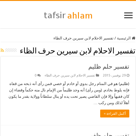
الرئيسية
/
تفسير الاحلام لابن سيرين حرف الظاء
تفسير الاحلام لابن سيرين حرف الظاء
تفسير حلم ظليم
29 نوفمبر، 2015
تفسير الاحلام لابن سيرين حرف الظاء
0
(ظليم) هو في المنام رجل بدوي أو خادم أو خصي فمن رأى أنه ذبحه من قفاه
فإنه يلوط بخادم. (ومن رأى) أنه وجد ظليماً من الإمام نال منه حكماً وقضاء إن
كان فقيهاً وإلا فإن القاضي يصير تحت يده أو ينال سلطاناً وولاية بقدر ما يكون
أهلاً لذلك ومن ركب …
أكمل القراءة »
تفسير حلم ظفر