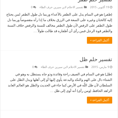
19 أكتوبر، 2015
تفسير الاحلام لابن سيرين حرف الظاء
0
(ظفر) هو في المنام يدل على الظفر بالأعداء وربما دل طول الظفر لمن يحتاج
إليه كالختان وغيره على السعة في الرزق بخلاف ما إذا رآه مقصوصاً وربما دل
طول الظفر على الرفض لأن طول الظفر مخالف للسنة والرفض خلاف السنة
والظفر قوة الرجل فمن رأى أن أظفاره قد طالت طولاً …
أكمل القراءة »
تفسير حلم ظل
9 مارس، 2015
تفسير الاحلام لابن سيرين حرف الظاء
0
(ظل) هو في المنام في الصيف راحة وفائدة وذو جاه يستظل به وهو في
الشتاء دال على الهم والنكد والبدعة يأوي إليها أو إلى أهلها ويدل الظل على
السلطان لأن ظل اللّه في الأرض كما جاء في الحديث والظل هو العالم العابد
الزاهد الحافظ. (ومن رأى) أنه أوى إلى ظل …
أكمل القراءة »