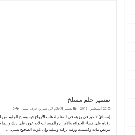
تفسير حلم مسلخ
22 أغسطس، 2015
تفسير الاحلام لابن سيرين حرف الميم
0
(مسلخ) لا خير في رؤيته في المنام لذهاب الأرواح فيه وسلخ الجلود من ا
رؤياه على قضاء الحوائج والأفراح والمسرات لأنه عون على ذلك وربما د
مريض مات وقسمت ورئته تركته وسلبه وإن تلوث الصحيح بشيء …