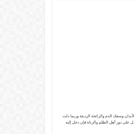
لأبدان وسفك الدم والرائحة الرديئة وربما دلت
ل على دور أهل الظلم والزناة فإن دخل إليه