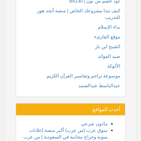
كود خصم من نون | BIG30
كيف تبدا مشروعك الخاص | منصة أبجد هوز
للتدريب
نداء الإسلام
موقع القارىء
الشيخ ابن باز
صيد الفوائد
الألوكة
موسوعة تراجم وتفاسير القرآن الكريم
عبدالباسط عبدالصمد
أحدث المواقع
ماذون شرعي
سوق عرب (س عرب) أكبر منصة إعلانات
مبوبة وحراج مجانية في السعودية | س عرب