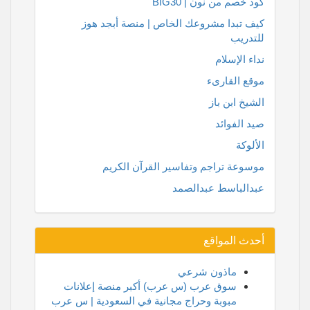
كود خصم من نون | BIG30
كيف تبدا مشروعك الخاص | منصة أبجد هوز
للتدريب
نداء الإسلام
موقع القارىء
الشيخ ابن باز
صيد الفوائد
الألوكة
موسوعة تراجم وتفاسير القرآن الكريم
عبدالباسط عبدالصمد
أحدث المواقع
ماذون شرعي
سوق عرب (س عرب) أكبر منصة إعلانات
مبوبة وحراج مجانية في السعودية | س عرب