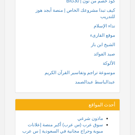
كود خصم من نون | BIG30
كيف تبدا مشروعك الخاص | منصة أبجد هوز
للتدريب
نداء الإسلام
موقع القارىء
الشيخ ابن باز
صيد الفوائد
الألوكة
موسوعة تراجم وتفاسير القرآن الكريم
عبدالباسط عبدالصمد
أحدث المواقع
ماذون شرعي
سوق عرب (س عرب) أكبر منصة إعلانات
مبوبة وحراج مجانية في السعودية | س عرب