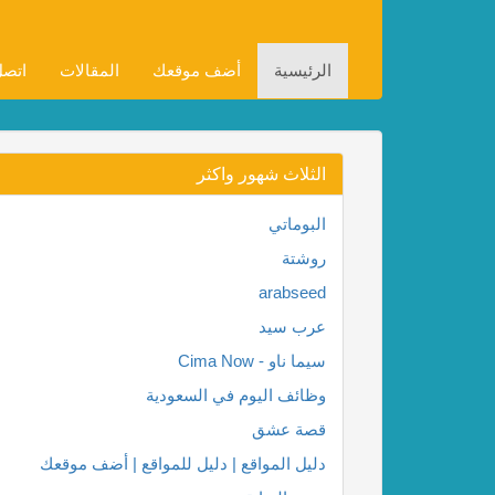
الرئيسية
أضف موقعك
المقالات
اتصل
الثلاث شهور واكثر
البوماتي
روشتة
arabseed
عرب سيد
سيما ناو - Cima Now
وظائف اليوم في السعودية
قصة عشق
دليل المواقع | دليل للمواقع | أضف موقعك