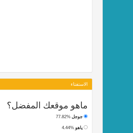
الاستفتاء
ماهو موقعك المفضل؟
جوجل
77.82%
ياهو
4.44%