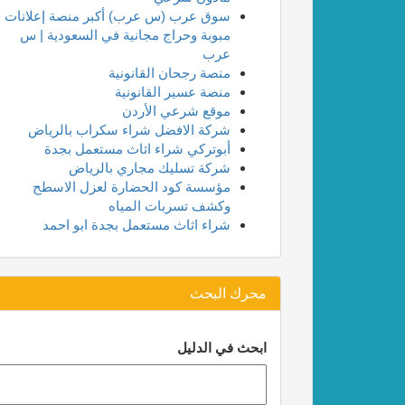
سوق عرب (س عرب) أكبر منصة إعلانات
مبوبة وحراج مجانية في السعودية | س
عرب
منصة رجحان القانونية
منصة عسير القانونية
موقع شرعي الأردن
شركة الافضل شراء سكراب بالرياض
أبوتركي شراء اثاث مستعمل بجدة
شركة تسليك مجاري بالرياض
مؤسسة كود الحضارة لعزل الاسطح
وكشف تسربات المياه
شراء اثاث مستعمل بجدة ابو احمد
محرك البحث
ابحث في الدليل