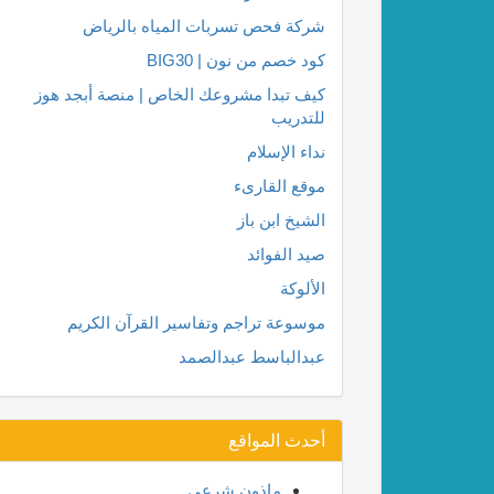
شركة فحص تسربات المياه بالرياض
كود خصم من نون | BIG30
كيف تبدا مشروعك الخاص | منصة أبجد هوز
للتدريب
نداء الإسلام
موقع القارىء
الشيخ ابن باز
صيد الفوائد
الألوكة
موسوعة تراجم وتفاسير القرآن الكريم
عبدالباسط عبدالصمد
أحدث المواقع
ماذون شرعي