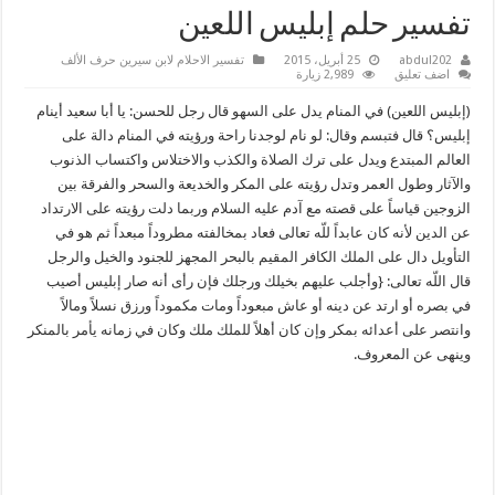
تفسير حلم إبليس اللعين
abdul202
25 أبريل، 2015
تفسير الاحلام لابن سيرين حرف الألف
اضف تعليق
2,989 زيارة
(إبليس اللعين) في المنام يدل على السهو قال رجل للحسن: يا أبا سعيد أينام
إبليس؟ قال فتبسم وقال: لو نام لوجدنا راحة ورؤيته في المنام دالة على
العالم المبتدع ويدل على ترك الصلاة والكذب والاختلاس واكتساب الذنوب
والآثار وطول العمر وتدل رؤيته على المكر والخديعة والسحر والفرقة بين
الزوجين قياساً على قصته مع آدم عليه السلام وربما دلت رؤيته على الارتداد
عن الدين لأنه كان عابداً للّه تعالى فعاد بمخالفته مطروداً مبعداً ثم هو في
التأويل دال على الملك الكافر المقيم بالبحر المجهز للجنود والخيل والرجل
قال اللّه تعالى: {وأجلب عليهم بخيلك ورجلك فإن رأى أنه صار إبليس أصيب
في بصره أو ارتد عن دينه أو عاش مبعوداً ومات مكموداً ورزق نسلاً ومالاً
وانتصر على أعدائه بمكر وإن كان أهلاً للملك ملك وكان في زمانه يأمر بالمنكر
وينهى عن المعروف.