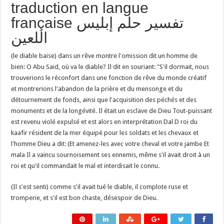
traduction en langue
française تفسير حلم إبليس
اللعين
(le diable baise) dans un rêve montre l'omission dit un homme de
bien: O Abu Said, où va le diable? Il dit en souriant: "S'il dormait, nous
trouverions le réconfort dans une fonction de rêve du monde créatif
et montrerions l'abandon de la prière et du mensonge et du
détournement de fonds, ainsi que l'acquisition des péchés et des
monuments et de la longévité. Il était un esclave de Dieu Tout-puissant
est revenu violé expulsé et est alors en interprétation Dal D roi du
kaafir résident de la mer équipé pour les soldats et les chevaux et
l'homme Dieu a dit: (Et amenez-les avec votre cheval et votre jambe Et
mala Il a vaincu sournoisement ses ennemis, même s'il avait droit à un
roi et qu'il commandait le mal et interdisait le connu.
(Il s'est senti) comme s'il avait tué le diable, il complote ruse et
tromperie, et s'il est bon chaste, désespoir de Dieu.