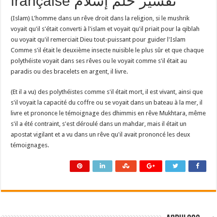
française تفسير حلم إسلام
(Islam) L'homme dans un rêve droit dans la religion, si le mushrik
voyait qu'il s'était converti à l'islam et voyait qu'il priait pour la qiblah
ou voyait qu'il remerciait Dieu tout-puissant pour guider l'Islam
Comme s'il était le deuxième insecte nuisible le plus sûr et que chaque
polythéiste voyait dans ses rêves ou le voyait comme s'il était au
paradis ou des bracelets en argent, il livre.
(Et il a vu) des polythéistes comme s'il était mort, il est vivant, ainsi que
s'il voyait la capacité du coffre ou se voyait dans un bateau à la mer, il
livre et prononce le témoignage des dhimmis en rêve Mukhtara, même
s'il a été contraint, s'est déroulé dans un mahdar, mais il était un
apostat vigilant et a vu dans un rêve qu'il avait prononcé les deux
témoignages.