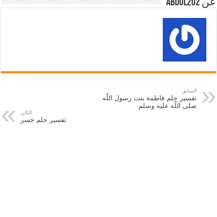
عن abdul202
السابق
تفسير حلم فاطمة بنت رسول اللّه
صلى اللّه عليه وسلم
التالي
تفسير حلم جسر