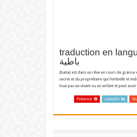
traduction en  تفسير حلم
باطية
(batia) est dans un rêve en cours de graisse 
secret et du propriétaire qui l’embellit et i
loue pas un vivant ou un enfant et peut avoi
Pinterest
LinkedIn
St