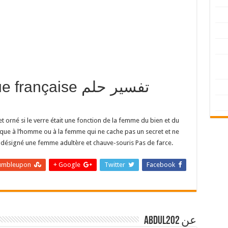
langue française
et orné si le verre était une fonction de la femme du bien et du
ndique à l’homme ou à la femme qui ne cache pas un secret et ne
r désigné une femme adultère et chauve-souris Pas de farce.
umbleupon
Google +
Twitter
Facebook
عن abdul202