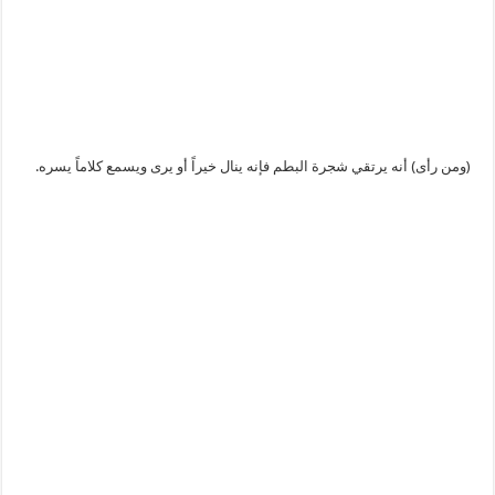
(ومن رأى) أنه يرتقي شجرة البطم فإنه ينال خيراً أو يرى ويسمع كلاماً يسره.