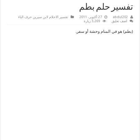
تفسير حلم بطم
abdul202
27 أكتوبر، 2011
تفسير الاحلام لابن سيرين حرف الباء
اضف تعليق
3,269 زيارة
(بطم) هو في المنام وحشة أو سفر.