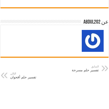
عن abdul202
السابق
تفسير حلم مسرحة
التالي
تفسير حلم أقحوان