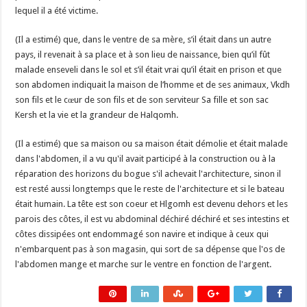
lequel il a été victime.
(Il a estimé) que, dans le ventre de sa mère, s’il était dans un autre
pays, il revenait à sa place et à son lieu de naissance, bien qu’il fût
malade enseveli dans le sol et s’il était vrai qu’il était en prison et que
son abdomen indiquait la maison de l’homme et de ses animaux, Vkdh
son fils et le cœur de son fils et de son serviteur Sa fille et son sac
Kersh et la vie et la grandeur de Halqomh.
(Il a estimé) que sa maison ou sa maison était démolie et était malade
dans l'abdomen, il a vu qu'il avait participé à la construction ou à la
réparation des horizons du bogue s'il achevait l'architecture, sinon il
est resté aussi longtemps que le reste de l'architecture et si le bateau
était humain. La tête est son coeur et Hlgomh est devenu dehors et les
parois des côtes, il est vu abdominal déchiré déchiré et ses intestins et
côtes dissipées ont endommagé son navire et indique à ceux qui
n'embarquent pas à son magasin, qui sort de sa dépense que l'os de
l'abdomen mange et marche sur le ventre en fonction de l'argent.