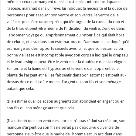
même si ceux qui mangent dans les ustensiles interdits indiquaient
l’ascèse, marchait dans un rêve, lui indiquait la nécessité et la quête de
personnes pour assouvir son ventre et son ventre, le ventre de la
vallée et peut-être un interprète qui témoigne de la cuisse du clan et
de la tribu et peut-être même de l’indication du ventre. L'entrée dans
l'abdomen voyage ou emprisonnement ou retour à ce qui était hors
de celui-ci, et a vu dans son estomac pus ou Dammamel a indiqué qu'il
est mangé ou des rapports sexuels avec lui, et que son estomac ou
bonne vieillesse est incompatible avec son corps a indiqué le drapeau
et le leadership et peut-être le ventre sur la doublure dans la religion
Et interne et la haine et l'hypocrisie et le ventre de l'apparent et la
plante de l'argent et né il se fait sentir dans Son estomac est petit au-
dessus de ce qu'il coûte moins d'argent ou son fils et son ménage
autant que cela.
(Il a estimé) que l'os et son augmentation abondent en argent ou en
son fils ou son ménage autant que cela.
(Il a estimé) que son ventre est libre et n’a pas réduit sa création, son
manque d’argent ou son fils ne serait pas dépourvu du ventre de
personne. Peut-être que le navire de l’homme est un accident dans