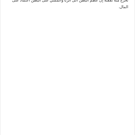
تخرج منه نفقته إن عظم البطن أكل الربا والمشي على البطن اعتماد على
المال.