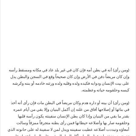
(ومن رأى) أنه في بطن أمه فإن كان في غير بلد عاد في مكانه ومسقط رأسه
وإن كان مريضاً دفن في الأرض وإن كان صحيحاً وقع في السجن والبطن يدل
على بيت الإنسان ودوابه فكبده ولده وقلبه ولده ورئته خادمه أو بنته وكرشه
كيسه وحلقومه حياته وعظمته.
(ومن رأى) أن بيته أو داره هدم وكان مريضاً في البطن مات فإن رأى أنه أخذ
في بنائها أو إصلاحها أفاق من علته إن أكمل البنيان وإلا بقي من أيام عمره
بقدر ما بقي من البنيان وإذا كان بطن الإنسان سفينته يكون رأسه قلبها
وحلقومه صار بها وأضلاعه حيطانها فمن رأى بطنه متجرفاً ممزقاً وسالت
أمعاؤه وتبددت أضلاعه عطبت سفينته ويدل لمن لا سفينة له على حانوته الذي