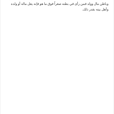
وباطن مال وولد فمن رأى في بطنه صغراً فوق ما هو فإنه يقل ماله أو ولده
وأهل بيته بقدر ذلك.