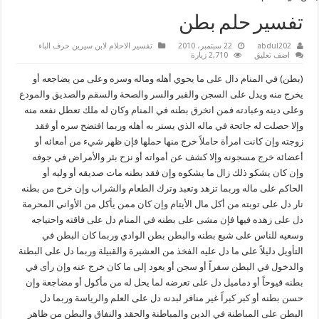
تفسير حلم بطن
abdul202
22 سبتمبر، 2010
تفسير الاحلام لابن سيرين حرف الباء
اضف تعليق
2,710 زيارة
(بطن) في المنام دال على ما يحوي أهله وماله وسره وعلى من يضاجعه أو
يخرج منه ويدل على السجن والقبر والسر والصحة والسقم والصديق والمودع
وعلى دينه وعبادته فمن انخرق بطنه في المنام وكان له ملك تعطل نفعه منه
وإلا حصلت له جائحة في ماله الذي يستر به أهله وربما افتضح سره أو فقد
زوجته وإن كانت امرأة حاملاً خرج منها حملها فإن ظهر شيء من أمعائه أو
أعضائه خرج مسجونه وإلا كشف عن أمواته أو نزح بئر والأمراض في جوفه
وإن كان يشكو ذلك زال ما يشكوه وإن فقد بطنه مات صديقه أو وليه أو
الحاكم على ماله وربما تزهد وتعبد وترك الطعام والشراب وإن خرج من بطنه
نار دل على توبته من أكل مال الأيتام وإن كان ممن يأكل من الأواني المحرمة
دل على زهده فيها فإن مشى على بطنه في المنام دل على فاقته واحتياجه
وسعيه للناس على شبع بطنه والبطن بطن الوادي وربما كان البطن في
التأويل دليلاً على ما دل عليه الفخذ من العشيرة والقبيلة وربما دل على البطنة
والدخول في البطن سفراً أو سجن أو يعود إلى ما كان خرج عنه وإن رأى في
بطنه قيوحاً أو دماميل دل على تعرضه لما يحل له من مأكول أو مضاجعة وإن
حسن بطنه أو كبر كبراً غير منافر لبدنه دل على العلم والرياسة وربما دل
البطن على المباطنة في الدين والمباطنة والحقد والنفاق والبطن من ظاهر