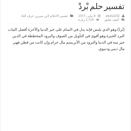
تفسير حلم بْردْ
abdul202
8 يناير، 2013
تفسير الاحلام لابن سيرين حرف الباء
اضف تعليق
2,124 زيارة
(بْردْ) وهو الذي يلبس فإنه يدل في المنام على خير الدنيا والآخرة أفضل الثياب
البرد الحبرة وهو أقوى في التأويل من الصوف والبرود المخططة في الدين
خير منه في الدنيا والبرود من الأبريسم مال حرام وإن كانت من قطن فهي
مال ديني ودنيوي.