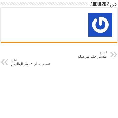
عن abdul202
السابق
تفسير حلم مراسلة
التالي
تفسير حلم عقوق الوالدين