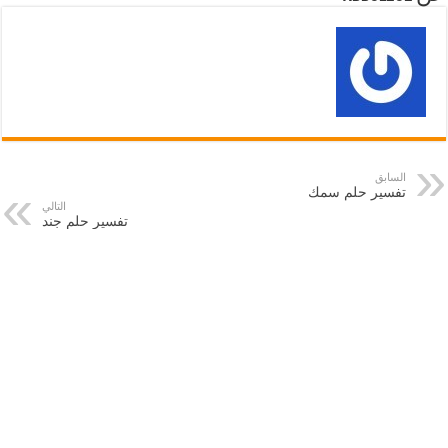
السابق
تفسير حلم سمك
التالي
تفسير حلم جند