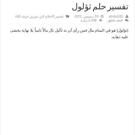
تفسير حلم ثؤلول
abdul202
30 ديسمبر، 2012
تفسير الاحلام لابن سيرين حرف الثاء
اضف تعليق
2,358 زيارة
(ثؤلول) هو في المنام مال فمن رأى أن به ثآليل نال مالاً نامياً بلا نهاية يخشى
عليه ذهابه.