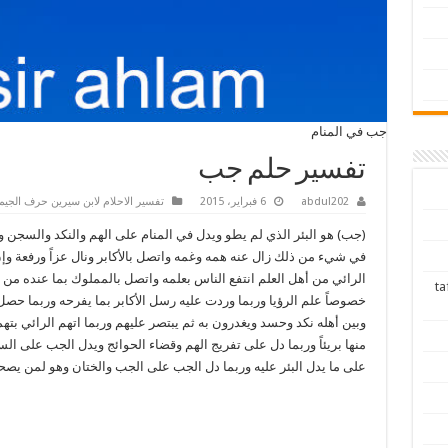
جب في المنام
تفسير حلم جب
abdul202
6 فبراير، 2015
تفسير الاحلام لابن سيرين حرف الجيم
(جب) هو البئر الذي لم يطو ويدل في المنام على الهم والنكد والسجن 
في شيء من ذلك زال عنه همه وغمه واتصل بالأكابر ونال عزاً ورفعة وإ
الرائي من أهل العلم انتفع الناس بعلمه واتصل بالمملوك بما عنده من ا
tafsir ah
خصوصاً علم الرؤيا وربما وردت عليه رسل الأكابر بما يفرحه وربما حصل 
وبين أهله نكد وحسد ويغدرون به ثم يبتصر عليهم وربما اتهم الرائي بته
منها بريئاً وربما دل على تفريج الهم وقضاء الحوائج ويدل الجب على ال
على ما يدل البئر عليه وربما دل الجب على الجب والختان وهو لمن يصح