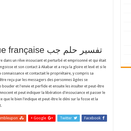
traduction en langue française تفسير حلم جب
tre dans un rêve insouciant et perturbé et emprisonné et qui était
oisse et son contact à Akabar et a reçu la gloire et levé et si le
a connaissance et contactait le propriétaire, y compris sa
t-être reçu par les messagers des personnes âgées se
le bouder et l'envie et perfide et ensuite les insulter et peut-être
nnocent et peut indiquer la libération d'insouciance et passer le
que le bien l'indique et peut-être le déni sur la fosse et la
t.
umbleupon
Google +
Twitter
Facebook