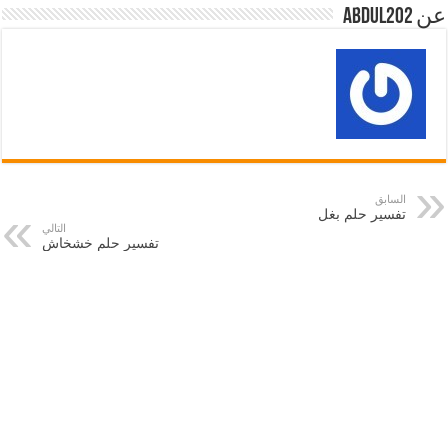
عن abdul202
السابق
تفسير حلم بغل
التالي
تفسير حلم خشخاش