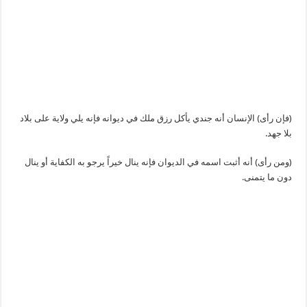
(فإن رأى) الإنسان أنه جندي يأكل رزق ملك في ديوانه فإنه يلي ولاية على بلاد
بلا جهد.
(ومن رأى) أنه أثبت اسمه في الديوان فإنه ينال خيراً يرجو به الكفاية أو ينال
دون ما يتمنى.