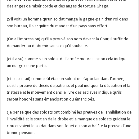
des anges de miséricorde et des anges de torture Ghaga.
(S'il voit) un homme qu'un soldat mange le gagne-pain d'un roi dans
son bureau, il s'acquitte du mandat d'un pays sans effort.
(On a l'impression) qu'il a prouvé son nom devant la Cour, il suffit de
demander ou d'obtenir sans ce qu'il souhaite.
(et il a vu) comme si un soldat de l'armée mourait, sinon cela indique
un nuage et une perte.
(et se sentait) comme s’il était un soldat ou s’appelait dans l’armée,
c’est la preuve du décès de patients et peut indiquer la déception et la
tristesse et le mouvement dans le livre des esclaves indique qu’ils
seront honorés sans émancipation ou émancipés.
(Je pense que des soldats ont combiné les preuves de l'annihilation de
l'invalidité et le soutien de la droite et le manque de soldats guident le
clou et voient le soldat dans son fouet ou son arbalète la preuve d'une
bonne pension.