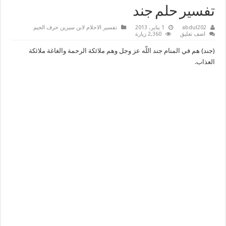
تفسير حلم جند
abdul202
1 يناير، 2013
تفسير الاحلام لابن سيرين حرف الجيم
اضف تعليق
2,360 زيارة
(جند) هم في المنام جند اللّه عز وجل وهم ملائكة الرحمة والغاغة ملائكة
العذاب.