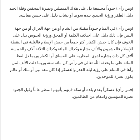
(ومن رأى) جنوداً مجتمعة دل على هلاك المبطلين ونصرة المحقين وقلة الجند
دليل الظفر ورؤية الجندي بيده سوط أو نشاب دليل على حسن معاشه.
(ومن رأى) في المنام جنوداً مقبلة من الشام أو من جهة العراق أو من جهة
اليمن فإن ذلك دليل على اختلاف الكلمة أو المحق ورؤية الجيوش تدل على
الخوف فإن كان جيش الكفار أكثر جمعاً من جيش الإسلام فالغلبة في اليقظة
للإسلام فالعشرون والألف بشارة وكذلك المائة وكذلك الثلاثة آلاف والخمسة
آلاف كل ذلك بشارة لذوي المحاربة على الفساق أو الكفار وربما دل لفظ
المائة على ما يحدثه اللّه تعالى في رأس كل مائة سنة وربما دلت الألف لمن
رآها في المنام على رؤية ليلة القدر والعسكر إذا كان معه نبي أو ملك أو عالم
يكون نصرة للموحدين.
(فمن رأى) عسكراً يقدم بلدة أو سكة فإنهم يأتيهم المطر عاماً وقيل الجنود
نصرة للمؤمنين وانتقام من الظالمين.