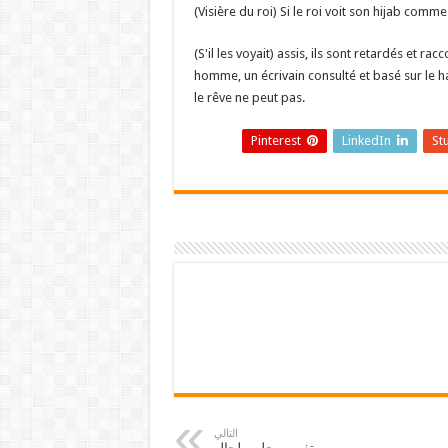
(Visière du roi) Si le roi voit son hijab com
(S'il les voyait) assis, ils sont retardés et rac
homme, un écrivain consulté et basé sur le ha
le rêve ne peut pas.
Pinterest
LinkedIn
St
التالي
تفسير حلم طحال