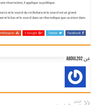
me une résurrection, il applique sa politique.
courcis et le sourcil du roi Bishara et le sourcil est un grand
ut et le bas et le sourcil dans un rêve indique que sa vision dans
umbleupon
Google +
Twitter
Facebook
عن abdul202
السابق
تفسير حلم هريسة