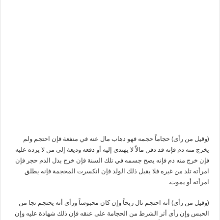
(وقيل من رأى) حجاماً حجمه فهو ذهاب مال عنه في منفعة فإن احتجم ولم
يخرج منه دم فإنه قد دفن مالاً لا يهتدي إليه أو دفعه وديعة إلى من لا يرده عليه
فإن خرج منه دم فإنه يصح جسمه في تلك السنة فإن خرج بدل الدم حجر فإن
امرأته تلد من غيره فلا يقبل ذلك الولد فإن انكسرت المحجمة فإنه يطلق
امرأته أو يموت.
(وقيل من رأى) أنه احتجم نال ربحاً وإن كان محبوساً ورأى أنه يحتجم نجا من
الحبس وإن رأى أثر الشرط من الحجامة على عنقه فإن ذلك شهادة عليه وإن