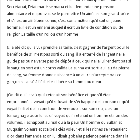
Secrétariat, l’état marié se maria et lui demanda une pension
alimentaire et ne pouvait se le permettre Un aîné est son grand-père
et s’il est un aîné bien connu, c’est son ami.Bien qu’il soit un jeune
homme, il est un ennemi auquel il écrit un livre de condition ou de
religion.La taille d’un roi ou d’un homme
(Il a été dit qui a vu) prendre sa taille, c’est gagner de l’argent pour le
bénéfice de s’il n’est pas sorti du sang, il a enterré de l’argent ne le
guide pas ou ne verse pas de dépôt à ceux qui ne le lui rendent pas si
le sang en sort est un corps valide La sunna est sorti au lieu de pierre
de sang, sa femme donne naissance à un autre n'accepte pas ce
garçon si cassé à l'échelle il libère sa femme ou meurt
(On dit qu'il a vu) qu'il retenait son bénéfice et que s'il était
emprisonné et voyait qu'il refusait de s'échapper de la prison et qu'il
voyait l'effet de la condition de ventouses sur son cou, c'est un
témoignage pour lui et s'il voyait qu'il retenait un homme et non des
volumes, il échappait au mal ou à la peur Un homme ou Sultan et
Muqasim voleurs et scalpels clés voleur et si les riches se retenaient
d'or dans l'amende et on lui disait gobelet patience patience dans la