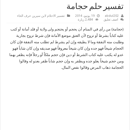
تفسير حلم حجامة
abdul202
19 يونيو، 2014
تفسير الاحلام لابن سيرين حرف الحاء
اضف تعليق
2,484 زيارة
(حجامة) من رأى في المنام أن يحجم أو يحتجم ولى ولاية أو قلد أمانة أو كتب
عليه كتاباً بشرط أو تزوج لأن العتق موضع الأمانة فإن شرط تزوج بجارية
وطلبت منه النفقة وما لا يطيقه وإن لم يشرط لم تطلب منه النفقة فإن كان
الحجام شيخاً فهو جده وإن كان شيخاً معروفاً فهو صديقه وإن كان شاباً فهو
عدو له يكتب عليه كتاب الشرط أو دين فإن حجم ملكاً أو رجلاً فإنه يظفر بهما
ومن حجم شيخاً يعلو جده ويظفر به وإن حجم شاباً ظفر بعدو له وقالوا
الحجامة ذهاب المرض وقالوا نقص المال.