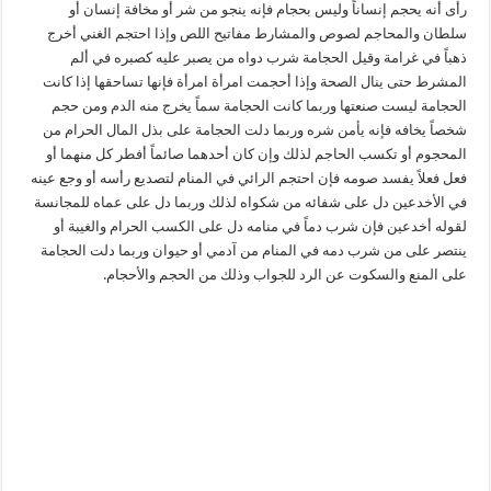
رأى أنه يحجم إنساناً وليس بحجام فإنه ينجو من شر أو مخافة إنسان أو
سلطان والمحاجم لصوص والمشارط مفاتيح اللص وإذا احتجم الغني أخرج
ذهباً في غرامة وقيل الحجامة شرب دواه من يصبر عليه كصبره في ألم
المشرط حتى ينال الصحة وإذا أحجمت امرأة امرأة فإنها تساحقها إذا كانت
الحجامة ليست صنعتها وربما كانت الحجامة سماً يخرج منه الدم ومن حجم
شخصاً يخافه فإنه يأمن شره وربما دلت الحجامة على بذل المال الحرام من
المحجوم أو تكسب الحاجم لذلك وإن كان أحدهما صائماً أفطر كل منهما أو
فعل فعلاً يفسد صومه فإن احتجم الرائي في المنام لتصديع رأسه أو وجع عينه
في الأخدعين دل على شفائه من شكواه لذلك وربما دل على عماه للمجانسة
لقوله أخدعين فإن شرب دماً في منامه دل على الكسب الحرام والغيبة أو
ينتصر على من شرب دمه في المنام من آدمي أو حيوان وربما دلت الحجامة
على المنع والسكوت عن الرد للجواب وذلك من الحجم والأحجام.