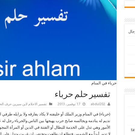
رجال
حرباء في المنام
تفسير حلم حرباء
abdul202
17 نوفمبر، 2013
تفسير الاحلام لابن سيرين حرف الحا
(حرباء) في المنام وزير الملك أو خليفته لا يكاد يفارقه ولا يزايله طرفي ال
نديم له ينادمه ويجالسه صابح حرب يهيجها بين الناس والحرباء رجل له 
الأمور وهي تدل على الخدمة للبطال أو الفتنة في الدين أو المرأة المجوس
tafsir ah
لا تدور أبداً مع الشمس فتطلع إن طلعت وتختفي إن غربت وتدل على ا