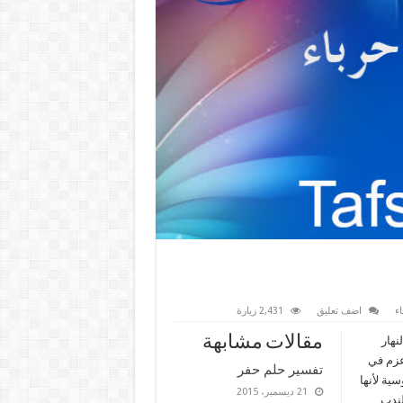
ء
اضف تعليق
2,431 زيارة
مقالات مشابهة
نهار
عزم في
تفسير حلم حفر
ية لأنها
21 ديسمبر، 2015
لندب