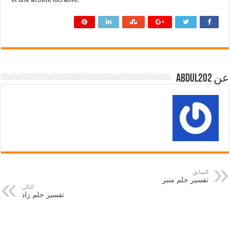
عن abdul202
السابق
تفسير حلم منبر
التالي
تفسير حلم زاد