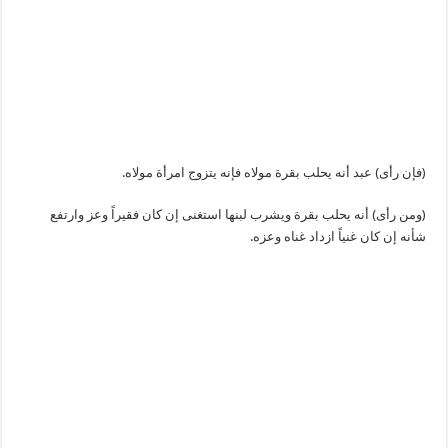
(فإن رأى) عبد أنه يحلب بقرة مولاه فإنه يتزوج امرأة مولاه.
(ومن رأى) أنه يحلب بقرة ويشرب لبنها استغنى إن كان فقيراً وعز وارتفع
شأنه إن كان غنياً ازداد غناه وعزه.