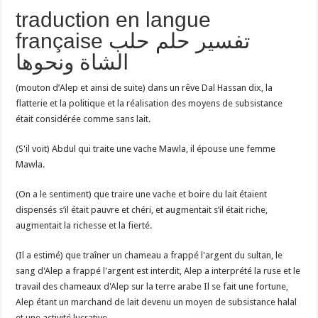
traduction en langue
française تفسير حلم حلب
الشاة ونحوها
(mouton d’Alep et ainsi de suite) dans un rêve Dal Hassan dix, la
flatterie et la politique et la réalisation des moyens de subsistance
était considérée comme sans lait.
(S'il voit) Abdul qui traite une vache Mawla, il épouse une femme
Mawla.
(On a le sentiment) que traire une vache et boire du lait étaient
dispensés s’il était pauvre et chéri, et augmentait s’il était riche,
augmentait la richesse et la fierté.
(Il a estimé) que traîner un chameau a frappé l'argent du sultan, le
sang d'Alep a frappé l'argent est interdit, Alep a interprété la ruse et le
travail des chameaux d'Alep sur la terre arabe Il se fait une fortune,
Alep étant un marchand de lait devenu un moyen de subsistance halal
et une activité lucrative.