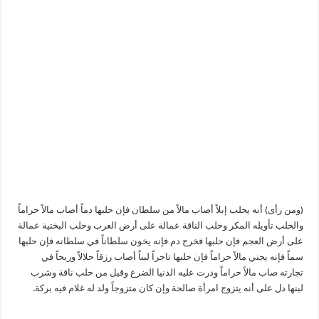
(ومن رأى) أنه يحلب إبلاً أصاب مالاً من سلطان فإن حلبها دماً أصاب مالاً حراماً
والحلب تأويله المكر وحلب الناقة عمالة على أرض العرب وحلب البختية عمالة
على أرض العجم فإن حلبها فخرج دم فإنه يخون سلطاناً في سلطانه فإن حلبها
سماً فإنه يجني مالاً حراماً فإن حلبها تاجراً لبناً أصاب رزقاً حلالاً وربحاً في
تجارته صاب مالاً حراماً ودرت عليه الدنيا الضرع وقيل من حلب ناقة وشرب
لبنها دل على أنه يتزوج امرأة صالحة وإن كان متزوجاً ولد له غلام فيه بركة.