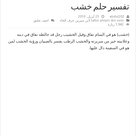
تفسير حلم خشب
abdul202
23 أبريل، 2010
tafsir ahlam ibn sirin لابن سيرين حرف الخاء
اضف تعليق
1,942 زيارة
(خشب) هو في المنام نفاق وقيل الخشيب رجل قد خالطه نفاق في دينه
وعلانيته خير من سريرته والخشب الرطب يفسر بالصبيان ورؤية الخشب لمن
هو في السفينة دال عليها.