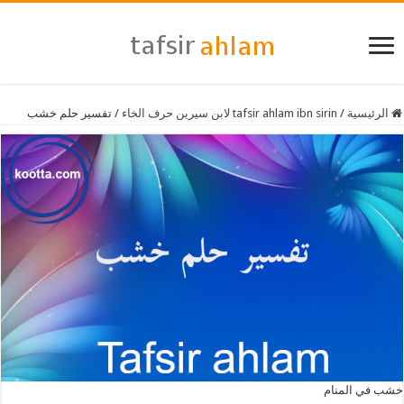
الرئيسية
/
tafsir ahlam ibn sirin لابن سيرين حرف الخاء
/
تفسير حلم خشب
خشب في المنام