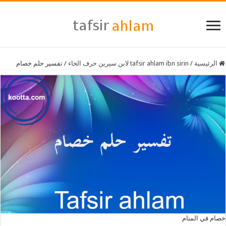
الرئيسية
/
tafsir ahlam ibn sirin لابن سيرين حرف الخاء
/
تفسير حلم خصام
خصام في المنام