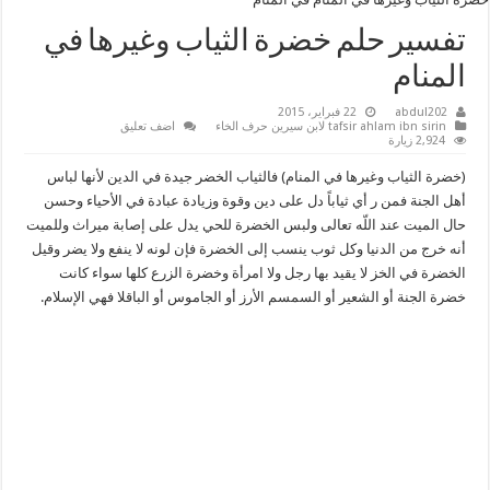
تفسير حلم خضرة الثياب وغيرها في
المنام
abdul202
22 فبراير، 2015
tafsir ahlam ibn sirin لابن سيرين حرف الخاء
اضف تعليق
2,924 زيارة
(خضرة الثياب وغيرها في المنام) فالثياب الخضر جيدة في الدين لأنها لباس
أهل الجنة فمن ر أي ثياباً دل على دين وقوة وزيادة عبادة في الأحياء وحسن
حال الميت عند اللّه تعالى ولبس الخضرة للحي يدل على إصابة ميراث وللميت
أنه خرج من الدنيا وكل ثوب ينسب إلى الخضرة فإن لونه لا ينفع ولا يضر وقيل
الخضرة في الخز لا يقيد بها رجل ولا امرأة وخضرة الزرع كلها سواء كانت
خضرة الجنة أو الشعير أو السمسم الأرز أو الجاموس أو الباقلا فهي الإسلام.